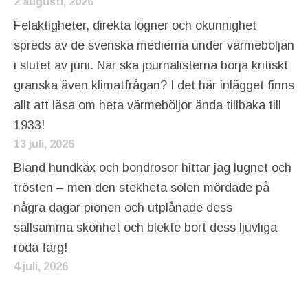
2 augusti, 2026
Felaktigheter, direkta lögner och okunnighet
spreds av de svenska medierna under värmeböljan
i slutet av juni. När ska journalisterna börja kritiskt
granska även klimatfrågan? I det här inlägget finns
allt att läsa om heta värmeböljor ända tillbaka till
1933!
13 juli, 2026
Bland hundkäx och bondrosor hittar jag lugnet och
trösten – men den stekheta solen mördade på
några dagar pionen och utplånade dess
sällsamma skönhet och blekte bort dess ljuvliga
röda färg!
4 juli, 2026