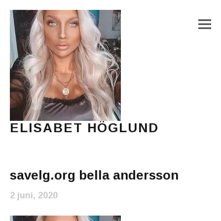
M
ELISABET HÖGLUND
Journalist, författare och konstnär
Main Menu
savelg.org bella andersson
2 juni, 2020