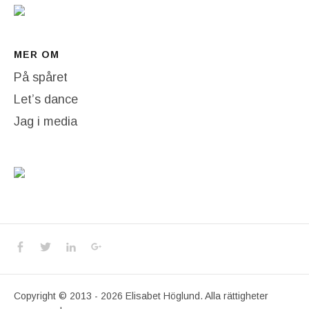
MER OM
På spåret
Let’s dance
Jag i media
Social Media Profiles
Facebook
Twitter
LinkedIn
Google+
Copyright © 2013 - 2026 Elisabet Höglund. Alla rättigheter