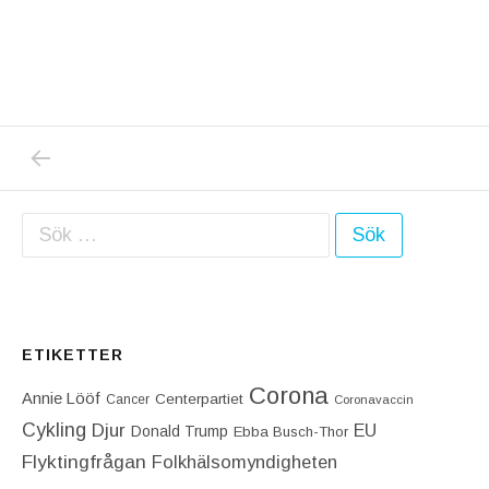
PREVIOUS POST: VAD ÄR DET SOM FÅR UNG
Inläggsnavigering
Sök efter:
ETIKETTER
Corona
Annie Lööf
Centerpartiet‎
Cancer
Coronavaccin
Cykling
Djur
EU
Donald Trump
Ebba Busch-Thor
Flyktingfrågan
Folkhälsomyndigheten