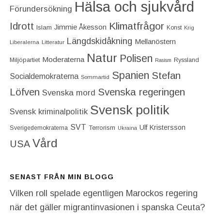
Hälsa och sjukvård
Förundersökning
Idrott
Klimatfrågor
Jimmie Åkesson
Islam
Konst
Krig
Längdskidåkning
Mellanöstern
Liberalerna
Litteratur
Natur
Polisen
Moderaterna
Miljöpartiet
Ryssland
Rasism
Spanien
Stefan
Socialdemokraterna
Sommartid
Löfven
Svenska regeringen
Svenska mord
Svensk politik
Svensk kriminalpolitik
SVT
Ulf Kristersson
Terrorism
Sverigedemokraterna
Ukraina
Vård
USA
SENAST FRÅN MIN BLOGG
Vilken roll spelade egentligen Marockos regering
när det gäller migrantinvasionen i spanska Ceuta?