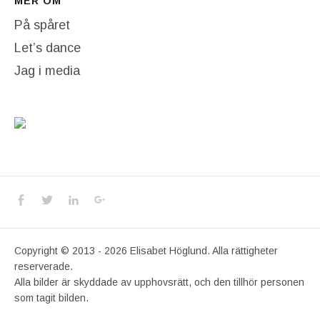
MER OM
På spåret
Let’s dance
Jag i media
Social Media Profiles
Facebook
Twitter
LinkedIn
Google+
Copyright © 2013 - 2026 Elisabet Höglund. Alla rättigheter
reserverade.
Alla bilder är skyddade av upphovsrätt, och den tillhör personen
som tagit bilden.