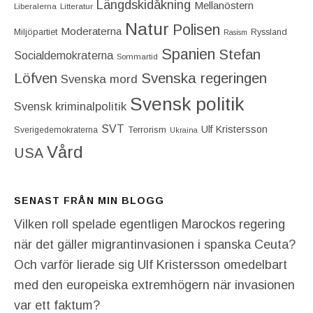
Längdskidåkning
Mellanöstern
Liberalerna
Litteratur
Natur
Polisen
Moderaterna
Miljöpartiet
Ryssland
Rasism
Spanien
Stefan
Socialdemokraterna
Sommartid
Löfven
Svenska regeringen
Svenska mord
Svensk politik
Svensk kriminalpolitik
SVT
Ulf Kristersson
Terrorism
Sverigedemokraterna
Ukraina
Vård
USA
SENAST FRÅN MIN BLOGG
Vilken roll spelade egentligen Marockos regering
när det gäller migrantinvasionen i spanska Ceuta?
Och varför lierade sig Ulf Kristersson omedelbart
med den europeiska extremhögern när invasionen
var ett faktum?