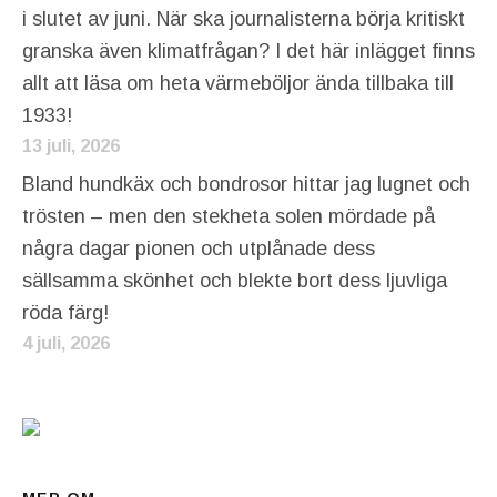
i slutet av juni. När ska journalisterna börja kritiskt
granska även klimatfrågan? I det här inlägget finns
allt att läsa om heta värmeböljor ända tillbaka till
1933!
13 juli, 2026
Bland hundkäx och bondrosor hittar jag lugnet och
trösten – men den stekheta solen mördade på
några dagar pionen och utplånade dess
sällsamma skönhet och blekte bort dess ljuvliga
röda färg!
4 juli, 2026