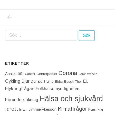
PREVIOUS POST: VAD BETYDER ETT ”TILLF
Inläggsnavigering
Sök efter:
ETIKETTER
Corona
Annie Lööf
Centerpartiet‎
Cancer
Coronavaccin
Cykling
Djur
EU
Donald Trump
Ebba Busch-Thor
Flyktingfrågan
Folkhälsomyndigheten
Hälsa och sjukvård
Förundersökning
Idrott
Klimatfrågor
Jimmie Åkesson
Islam
Konst
Krig