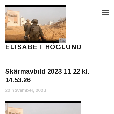
M
ELISABET HÖGLUND
Journalist, författare och konstnär
Main Menu
Skärmavbild 2023-11-22 kl.
14.53.26
22 november, 2023