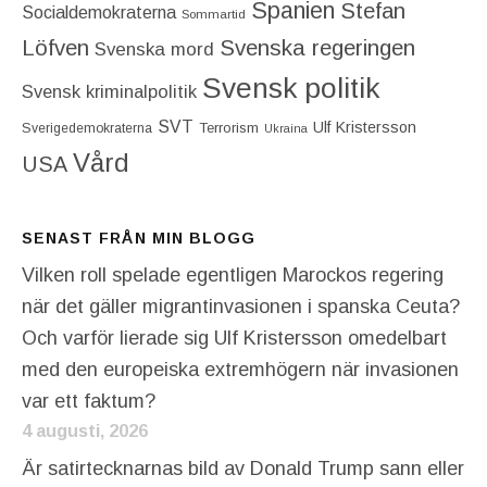
Spanien
Stefan
Socialdemokraterna
Sommartid
Löfven
Svenska regeringen
Svenska mord
Svensk politik
Svensk kriminalpolitik
SVT
Ulf Kristersson
Terrorism
Sverigedemokraterna
Ukraina
Vård
USA
SENAST FRÅN MIN BLOGG
Vilken roll spelade egentligen Marockos regering
när det gäller migrantinvasionen i spanska Ceuta?
Och varför lierade sig Ulf Kristersson omedelbart
med den europeiska extremhögern när invasionen
var ett faktum?
4 augusti, 2026
Är satirtecknarnas bild av Donald Trump sann eller