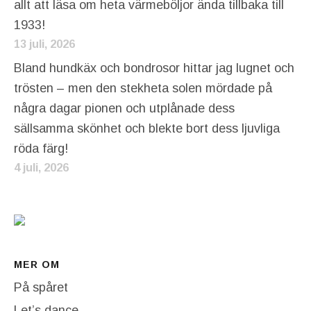
allt att läsa om heta värmeböljor ända tillbaka till
1933!
13 juli, 2026
Bland hundkäx och bondrosor hittar jag lugnet och
trösten – men den stekheta solen mördade på
några dagar pionen och utplånade dess
sällsamma skönhet och blekte bort dess ljuvliga
röda färg!
4 juli, 2026
MER OM
På spåret
Let’s dance