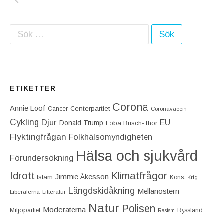
Sök efter:
ETIKETTER
Corona
Annie Lööf
Centerpartiet‎
Cancer
Coronavaccin
Cykling
Djur
EU
Donald Trump
Ebba Busch-Thor
Flyktingfrågan
Folkhälsomyndigheten
Hälsa och sjukvård
Förundersökning
Idrott
Klimatfrågor
Jimmie Åkesson
Islam
Konst
Krig
Längdskidåkning
Mellanöstern
Liberalerna
Litteratur
Natur
Polisen
Moderaterna
Miljöpartiet
Ryssland
Rasism