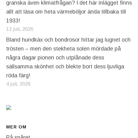
granska även klimatfrågan? I det här inlägget finns
allt att läsa om heta värmeböljor ända tillbaka till
1933!
13 juli, 2026
Bland hundkäx och bondrosor hittar jag lugnet och
trösten – men den stekheta solen mördade på
några dagar pionen och utplånade dess
sällsamma skönhet och blekte bort dess ljuvliga
röda färg!
4 juli, 2026
MER OM
På spåret