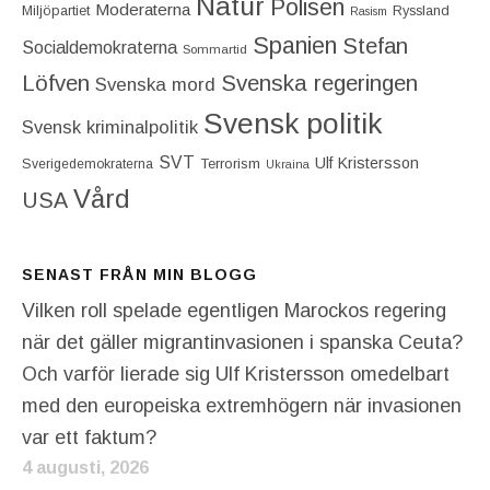
Natur
Polisen
Moderaterna
Miljöpartiet
Ryssland
Rasism
Spanien
Stefan
Socialdemokraterna
Sommartid
Löfven
Svenska regeringen
Svenska mord
Svensk politik
Svensk kriminalpolitik
SVT
Ulf Kristersson
Terrorism
Sverigedemokraterna
Ukraina
Vård
USA
SENAST FRÅN MIN BLOGG
Vilken roll spelade egentligen Marockos regering
när det gäller migrantinvasionen i spanska Ceuta?
Och varför lierade sig Ulf Kristersson omedelbart
med den europeiska extremhögern när invasionen
var ett faktum?
4 augusti, 2026