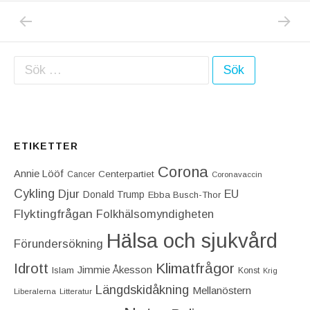
PREVIOUS POST: NU ÄR DET HÖG TID AT
NEXT P
Inläggsnavigering
Sök efter:
ETIKETTER
Corona
Annie Lööf
Centerpartiet‎
Cancer
Coronavaccin
Cykling
Djur
EU
Donald Trump
Ebba Busch-Thor
Flyktingfrågan
Folkhälsomyndigheten
Hälsa och sjukvård
Förundersökning
Idrott
Klimatfrågor
Jimmie Åkesson
Islam
Konst
Krig
Längdskidåkning
Mellanöstern
Liberalerna
Litteratur