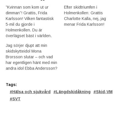
”Kvinnan som kom ut ur
Efter skidtriumfen i
dimman”! Grattis, Frida
Holmenkollen: Grattis
Karlsson! Vilken fantastisk
Charlotte Kalla, nej, jag
5-mil du gjorde i
menar Frida Karlsson!
Holmenkollen. Du är
överlägset bäst i världen.
Jag sörjer djupt att min
skidskytteidol Mona
Brorsson slutar – och vad
har egentligen hänt med min
andra idol Ebba Andersson?
Tags:
Hälsa och sjukvård
Längdskidåkning
Skid-VM
SVT