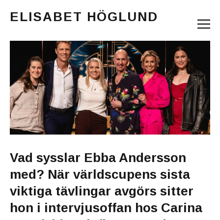
ELISABET HÖGLUND
M
Journalist, författare och konstnär
Main Menu
Vad sysslar Ebba Andersson
med? När världscupens sista
viktiga tävlingar avgörs sitter
hon i intervjusoffan hos Carina