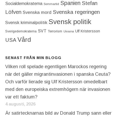
Spanien
Stefan
Socialdemokraterna
Sommartid
Löfven
Svenska regeringen
Svenska mord
Svensk politik
Svensk kriminalpolitik
SVT
Ulf Kristersson
Terrorism
Sverigedemokraterna
Ukraina
Vård
USA
SENAST FRÅN MIN BLOGG
Vilken roll spelade egentligen Marockos regering
när det gäller migrantinvasionen i spanska Ceuta?
Och varför lierade sig Ulf Kristersson omedelbart
med den europeiska extremhögern när invasionen
var ett faktum?
4 augusti, 2026
Är satirtecknarnas bild av Donald Trump sann eller