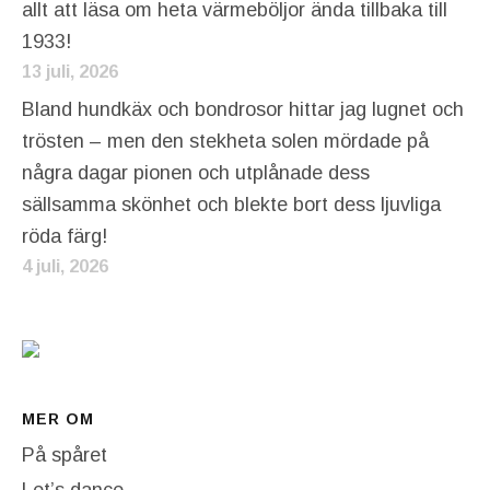
allt att läsa om heta värmeböljor ända tillbaka till
1933!
13 juli, 2026
Bland hundkäx och bondrosor hittar jag lugnet och
trösten – men den stekheta solen mördade på
några dagar pionen och utplånade dess
sällsamma skönhet och blekte bort dess ljuvliga
röda färg!
4 juli, 2026
MER OM
På spåret