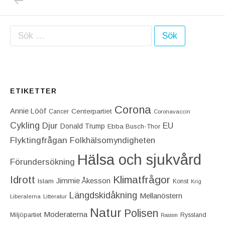
Sök efter:
ETIKETTER
Corona
Annie Lööf
Centerpartiet‎
Cancer
Coronavaccin
Cykling
Djur
EU
Donald Trump
Ebba Busch-Thor
Flyktingfrågan
Folkhälsomyndigheten
Hälsa och sjukvård
Förundersökning
Idrott
Klimatfrågor
Jimmie Åkesson
Islam
Konst
Krig
Längdskidåkning
Mellanöstern
Liberalerna
Litteratur
Natur
Polisen
Moderaterna
Miljöpartiet
Ryssland
Rasism