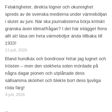
Felaktigheter, direkta lögner och okunnighet
spreds av de svenska medierna under värmeböljan
i slutet av juni. När ska journalisterna börja kritiskt
granska även klimatfrågan? I det här inlägget finns
allt att läsa om heta värmeböljor ända tillbaka till
1933!
13 juli, 2026
Bland hundkäx och bondrosor hittar jag lugnet och
trösten – men den stekheta solen mördade på
några dagar pionen och utplånade dess
sällsamma skönhet och blekte bort dess ljuvliga
röda färg!
4 juli, 2026