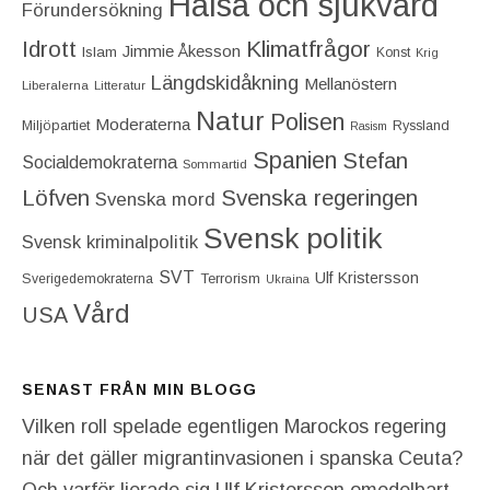
Hälsa och sjukvård
Förundersökning
Idrott
Klimatfrågor
Jimmie Åkesson
Islam
Konst
Krig
Längdskidåkning
Mellanöstern
Liberalerna
Litteratur
Natur
Polisen
Moderaterna
Miljöpartiet
Ryssland
Rasism
Spanien
Stefan
Socialdemokraterna
Sommartid
Löfven
Svenska regeringen
Svenska mord
Svensk politik
Svensk kriminalpolitik
SVT
Ulf Kristersson
Terrorism
Sverigedemokraterna
Ukraina
Vård
USA
SENAST FRÅN MIN BLOGG
Vilken roll spelade egentligen Marockos regering
när det gäller migrantinvasionen i spanska Ceuta?
Och varför lierade sig Ulf Kristersson omedelbart