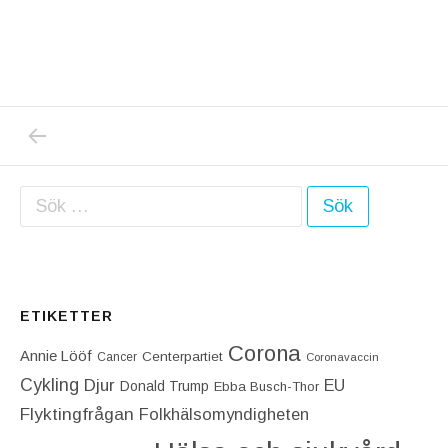
PREVIOUS POST: VARFÖR SÄGER MEDIER O
Inläggsnavigering
Sök efter:
ETIKETTER
Corona
Annie Lööf
Centerpartiet‎
Cancer
Coronavaccin
Cykling
Djur
EU
Donald Trump
Ebba Busch-Thor
Flyktingfrågan
Folkhälsomyndigheten