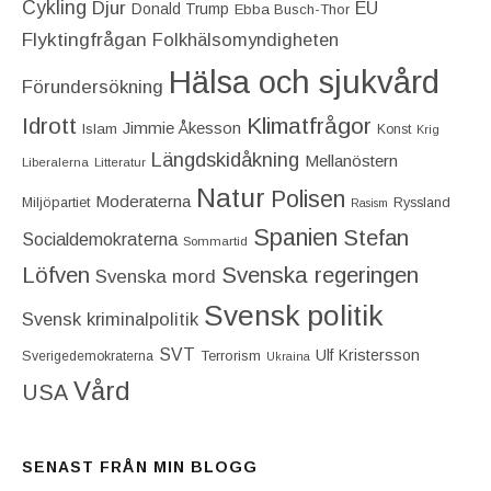
Cykling
Djur
EU
Donald Trump
Ebba Busch-Thor
Flyktingfrågan
Folkhälsomyndigheten
Hälsa och sjukvård
Förundersökning
Idrott
Klimatfrågor
Jimmie Åkesson
Islam
Konst
Krig
Längdskidåkning
Mellanöstern
Liberalerna
Litteratur
Natur
Polisen
Moderaterna
Miljöpartiet
Ryssland
Rasism
Spanien
Stefan
Socialdemokraterna
Sommartid
Löfven
Svenska regeringen
Svenska mord
Svensk politik
Svensk kriminalpolitik
SVT
Ulf Kristersson
Terrorism
Sverigedemokraterna
Ukraina
Vård
USA
SENAST FRÅN MIN BLOGG