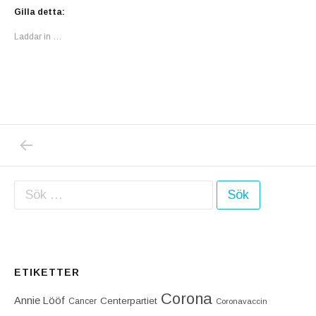
Gilla detta:
Laddar in …
PREVIOUS POST: VARJE DAG HAR VI TROT
Inläggsnavigering
Sök efter:
ETIKETTER
Corona
Annie Lööf
Centerpartiet‎
Cancer
Coronavaccin