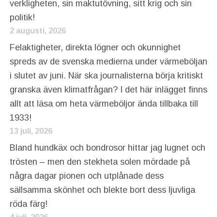
verkligheten, sin maktutövning, sitt krig och sin
politik!
2 augusti, 2026
Felaktigheter, direkta lögner och okunnighet
spreds av de svenska medierna under värmeböljan
i slutet av juni. När ska journalisterna börja kritiskt
granska även klimatfrågan? I det här inlägget finns
allt att läsa om heta värmeböljor ända tillbaka till
1933!
13 juli, 2026
Bland hundkäx och bondrosor hittar jag lugnet och
trösten – men den stekheta solen mördade på
några dagar pionen och utplånade dess
sällsamma skönhet och blekte bort dess ljuvliga
röda färg!