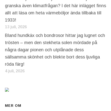
granska även klimatfrågan? I det här inlägget finns
allt att läsa om heta värmeböljor ända tillbaka till
1933!
13 juli, 2026
Bland hundkäx och bondrosor hittar jag lugnet och
trösten – men den stekheta solen mördade på
några dagar pionen och utplånade dess
sällsamma skönhet och blekte bort dess ljuvliga
röda färg!
4 juli, 2026
MER OM