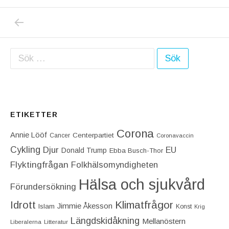
PREVIOUS POST: VARJE DAG HAR VI TROT
Inläggsnavigering
Sök efter:
ETIKETTER
Corona
Annie Lööf
Centerpartiet‎
Cancer
Coronavaccin
Cykling
Djur
EU
Donald Trump
Ebba Busch-Thor
Flyktingfrågan
Folkhälsomyndigheten
Hälsa och sjukvård
Förundersökning
Idrott
Klimatfrågor
Jimmie Åkesson
Islam
Konst
Krig
Längdskidåkning
Mellanöstern
Liberalerna
Litteratur