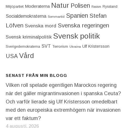
Natur
Polisen
Moderaterna
Miljöpartiet
Ryssland
Rasism
Spanien
Stefan
Socialdemokraterna
Sommartid
Löfven
Svenska regeringen
Svenska mord
Svensk politik
Svensk kriminalpolitik
SVT
Ulf Kristersson
Terrorism
Sverigedemokraterna
Ukraina
Vård
USA
SENAST FRÅN MIN BLOGG
Vilken roll spelade egentligen Marockos regering
när det gäller migrantinvasionen i spanska Ceuta?
Och varför lierade sig Ulf Kristersson omedelbart
med den europeiska extremhögern när invasionen
var ett faktum?
4 augusti, 2026