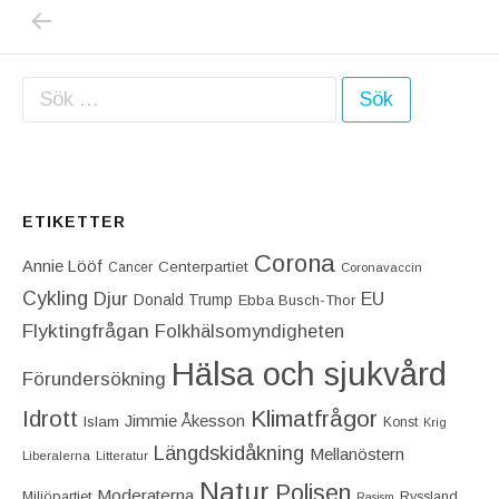
PREVIOUS POST: VÄRLDEN SKRATTAR ÅT J
Inläggsnavigering
Sök efter:
ETIKETTER
Corona
Annie Lööf
Centerpartiet‎
Cancer
Coronavaccin
Cykling
Djur
EU
Donald Trump
Ebba Busch-Thor
Flyktingfrågan
Folkhälsomyndigheten
Hälsa och sjukvård
Förundersökning
Idrott
Klimatfrågor
Jimmie Åkesson
Islam
Konst
Krig
Längdskidåkning
Mellanöstern
Liberalerna
Litteratur
Natur
Polisen
Moderaterna
Miljöpartiet
Ryssland
Rasism