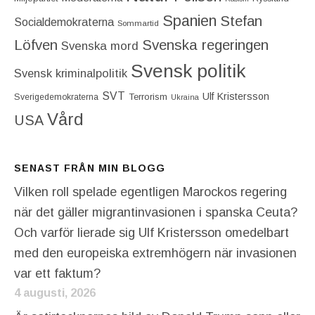
Spanien
Stefan
Socialdemokraterna
Sommartid
Löfven
Svenska regeringen
Svenska mord
Svensk politik
Svensk kriminalpolitik
SVT
Ulf Kristersson
Terrorism
Sverigedemokraterna
Ukraina
Vård
USA
SENAST FRÅN MIN BLOGG
Vilken roll spelade egentligen Marockos regering
när det gäller migrantinvasionen i spanska Ceuta?
Och varför lierade sig Ulf Kristersson omedelbart
med den europeiska extremhögern när invasionen
var ett faktum?
4 augusti, 2026