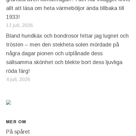
allt att läsa om heta värmeböljor ända tillbaka till
1933!
13 juli, 2026
Bland hundkäx och bondrosor hittar jag lugnet och
trösten – men den stekheta solen mördade på
några dagar pionen och utplånade dess
sällsamma skönhet och blekte bort dess ljuvliga
röda färg!
4 juli, 2026
MER OM
På spåret