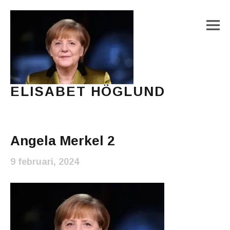
M
ELISABET HÖGLUND
Journalist, författare och konstnär
Main Menu
Angela Merkel 2
9 februari, 2024