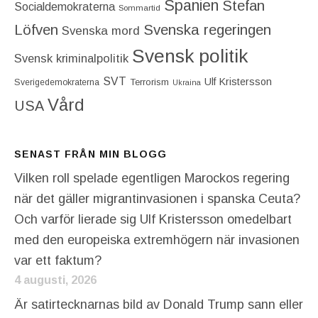
Spanien
Stefan
Socialdemokraterna
Sommartid
Löfven
Svenska regeringen
Svenska mord
Svensk politik
Svensk kriminalpolitik
SVT
Ulf Kristersson
Terrorism
Sverigedemokraterna
Ukraina
Vård
USA
SENAST FRÅN MIN BLOGG
Vilken roll spelade egentligen Marockos regering
när det gäller migrantinvasionen i spanska Ceuta?
Och varför lierade sig Ulf Kristersson omedelbart
med den europeiska extremhögern när invasionen
var ett faktum?
4 augusti, 2026
Är satirtecknarnas bild av Donald Trump sann eller