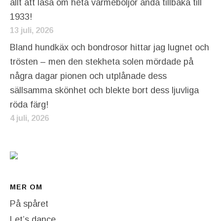
allt att läsa om heta värmeböljor ända tillbaka till
1933!
13 juli, 2026
Bland hundkäx och bondrosor hittar jag lugnet och
trösten – men den stekheta solen mördade på
några dagar pionen och utplånade dess
sällsamma skönhet och blekte bort dess ljuvliga
röda färg!
4 juli, 2026
MER OM
På spåret
Let’s dance