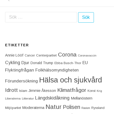
Sök efter:
ETIKETTER
Corona
Annie Lööf
Centerpartiet‎
Cancer
Coronavaccin
Cykling
Djur
EU
Donald Trump
Ebba Busch-Thor
Flyktingfrågan
Folkhälsomyndigheten
Hälsa och sjukvård
Förundersökning
Idrott
Klimatfrågor
Jimmie Åkesson
Islam
Konst
Krig
Längdskidåkning
Mellanöstern
Liberalerna
Litteratur
Natur
Polisen
Moderaterna
Miljöpartiet
Ryssland
Rasism