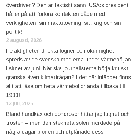
överdriven? Den är faktiskt sann. USA:s president
håller på att förlora kontakten både med
verkligheten, sin maktutövning, sitt krig och sin
politik!
2 augusti, 2026
Felaktigheter, direkta lögner och okunnighet
spreds av de svenska medierna under värmeböljan
i slutet av juni. När ska journalisterna börja kritiskt
granska även klimatfrågan? I det här inlägget finns
allt att läsa om heta värmeböljor ända tillbaka till
1933!
13 juli, 2026
Bland hundkäx och bondrosor hittar jag lugnet och
trösten – men den stekheta solen mördade på
några dagar pionen och utplånade dess