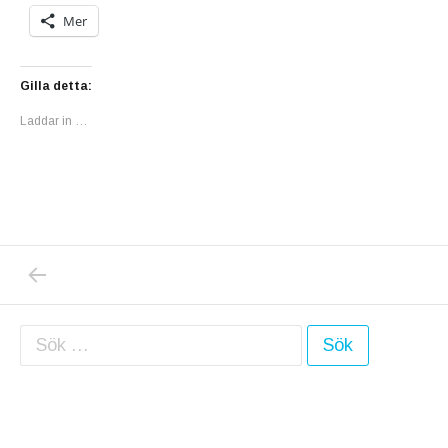
Mer
Gilla detta:
Laddar in …
PREVIOUS POST: VEM VILL SMAKA PÅ MIN
Inläggsnavigering
Sök efter: