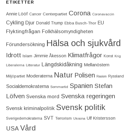
ETIKETTER
Corona
Annie Lööf
Centerpartiet‎
Cancer
Coronavaccin
Cykling
Djur
EU
Donald Trump
Ebba Busch-Thor
Flyktingfrågan
Folkhälsomyndigheten
Hälsa och sjukvård
Förundersökning
Idrott
Klimatfrågor
Jimmie Åkesson
Islam
Konst
Krig
Längdskidåkning
Mellanöstern
Liberalerna
Litteratur
Natur
Polisen
Moderaterna
Miljöpartiet
Ryssland
Rasism
Spanien
Stefan
Socialdemokraterna
Sommartid
Löfven
Svenska regeringen
Svenska mord
Svensk politik
Svensk kriminalpolitik
SVT
Ulf Kristersson
Terrorism
Sverigedemokraterna
Ukraina
Vård
USA