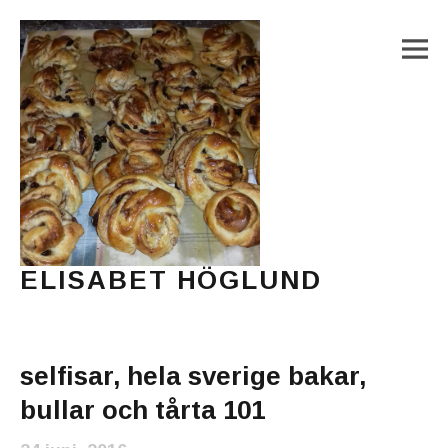
M
ELISABET HÖGLUND
Journalist, författare och konstnär
Main Menu
selfisar, hela sverige bakar,
bullar och tårta 101