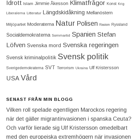
Idrott
Klimatfrågor
Jimmie Åkesson
Islam
Konst
Krig
Längdskidåkning
Mellanöstern
Liberalerna
Litteratur
Natur
Polisen
Moderaterna
Miljöpartiet
Ryssland
Rasism
Spanien
Stefan
Socialdemokraterna
Sommartid
Löfven
Svenska regeringen
Svenska mord
Svensk politik
Svensk kriminalpolitik
SVT
Ulf Kristersson
Terrorism
Sverigedemokraterna
Ukraina
Vård
USA
SENAST FRÅN MIN BLOGG
Vilken roll spelade egentligen Marockos regering
när det gäller migrantinvasionen i spanska Ceuta?
Och varför lierade sig Ulf Kristersson omedelbart
med den europeiska extremhögern när invasionen