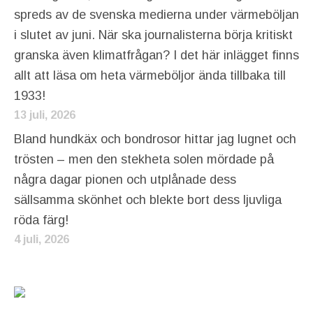
spreds av de svenska medierna under värmeböljan
i slutet av juni. När ska journalisterna börja kritiskt
granska även klimatfrågan? I det här inlägget finns
allt att läsa om heta värmeböljor ända tillbaka till
1933!
13 juli, 2026
Bland hundkäx och bondrosor hittar jag lugnet och
trösten – men den stekheta solen mördade på
några dagar pionen och utplånade dess
sällsamma skönhet och blekte bort dess ljuvliga
röda färg!
4 juli, 2026