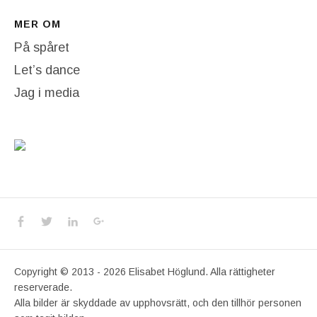
MER OM
På spåret
Let’s dance
Jag i media
Social Media Profiles
Facebook
Twitter
LinkedIn
Google+
Copyright © 2013 - 2026 Elisabet Höglund. Alla rättigheter
reserverade.
Alla bilder är skyddade av upphovsrätt, och den tillhör personen