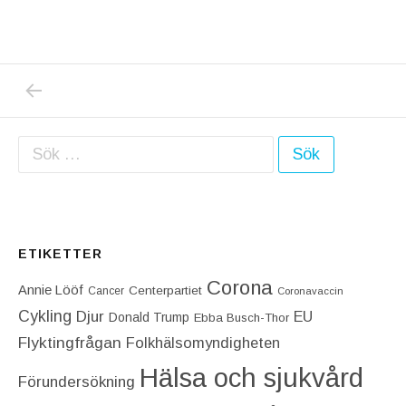
PREVIOUS POST: VI RESER HEM TILL SVER
Inläggsnavigering
Sök efter:
ETIKETTER
Corona
Annie Lööf
Centerpartiet‎
Cancer
Coronavaccin
Cykling
Djur
EU
Donald Trump
Ebba Busch-Thor
Flyktingfrågan
Folkhälsomyndigheten
Hälsa och sjukvård
Förundersökning