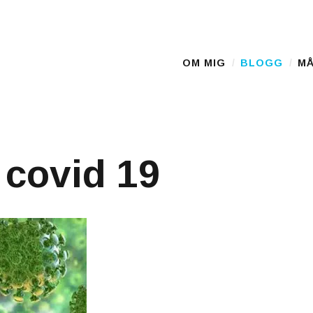
D
OM MIG
BLOGG
MÅ
Main Menu
 covid 19