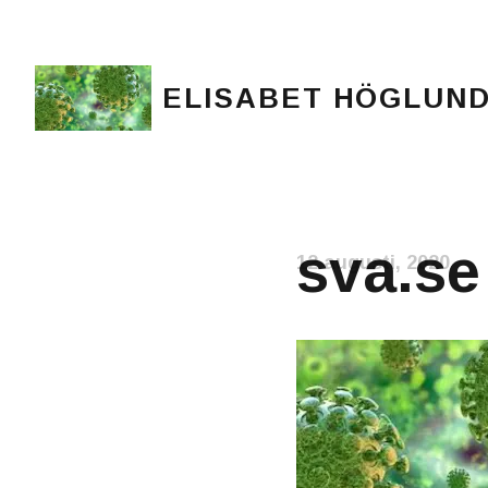
ELISABET HÖGLUN
Journalist, författare och konstnär
sva.se
12 augusti, 2020