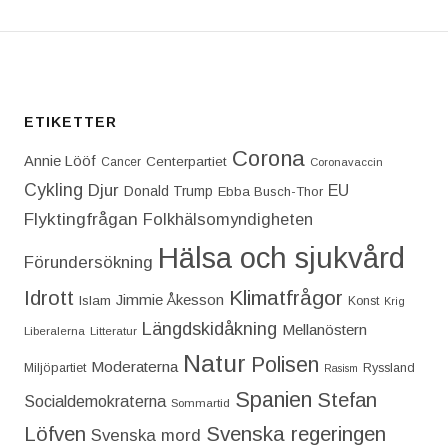
ETIKETTER
Corona
Annie Lööf
Centerpartiet‎
Cancer
Coronavaccin
Cykling
Djur
EU
Donald Trump
Ebba Busch-Thor
Flyktingfrågan
Folkhälsomyndigheten
Hälsa och sjukvård
Förundersökning
Idrott
Klimatfrågor
Jimmie Åkesson
Islam
Konst
Krig
Längdskidåkning
Mellanöstern
Liberalerna
Litteratur
Natur
Polisen
Moderaterna
Miljöpartiet
Ryssland
Rasism
Spanien
Stefan
Socialdemokraterna
Sommartid
Löfven
Svenska regeringen
Svenska mord