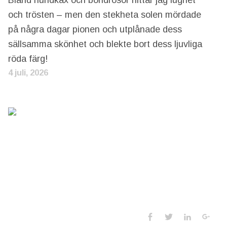
Bland hundkäx och bondrosor hittar jag lugnet
och trösten – men den stekheta solen mördade
på några dagar pionen och utplånade dess
sällsamma skönhet och blekte bort dess ljuvliga
röda färg!
4 juli, 2026
Social Media 
Facebook
Twitter
LinkedIn
Goo