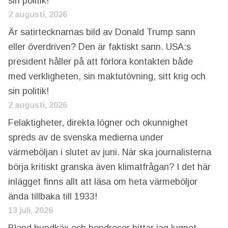
sin politik!
2 augusti, 2026
Är satirtecknarnas bild av Donald Trump sann
eller överdriven? Den är faktiskt sann. USA:s
president håller på att förlora kontakten både
med verkligheten, sin maktutövning, sitt krig och
sin politik!
2 augusti, 2026
Felaktigheter, direkta lögner och okunnighet
spreds av de svenska medierna under
värmeböljan i slutet av juni. När ska journalisterna
börja kritiskt granska även klimatfrågan? I det här
inlägget finns allt att läsa om heta värmeböljor
ända tillbaka till 1933!
13 juli, 2026