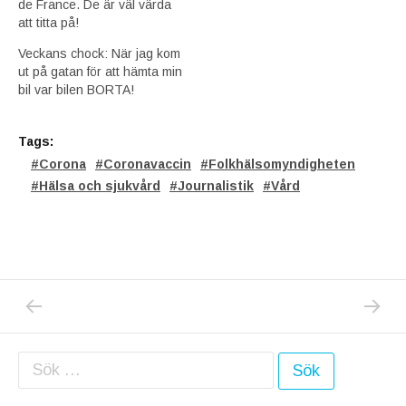
de France. De är väl värda
att titta på!
Veckans chock: När jag kom
ut på gatan för att hämta min
bil var bilen BORTA!
Tags:
Corona
Coronavaccin
Folkhälsomyndigheten
Hälsa och sjukvård
Journalistik
Vård
PREVIOUS POST: EFTER MORDET I SKÄRHO
NEXT P
Inläggsnavigering
Sök efter: