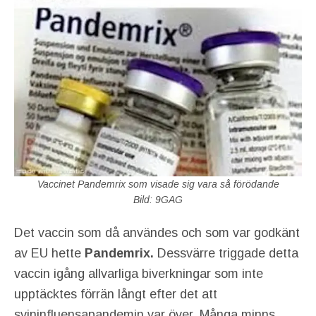
Vaccinet Pandemrix som visade sig vara så förödande
Bild: 9GAG
Det vaccin som då användes och som var godkänt
av EU hette
Pandemrix.
Dessvärre triggade detta
vaccin igång allvarliga biverkningar som inte
upptäcktes förrän långt efter det att
svininfluensapandemin var över. Många minns