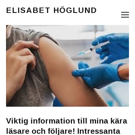
ELISABET HÖGLUND
M
Journalist, författare och konstnär
Main Menu
Viktig information till mina kära
läsare och följare! Intressanta