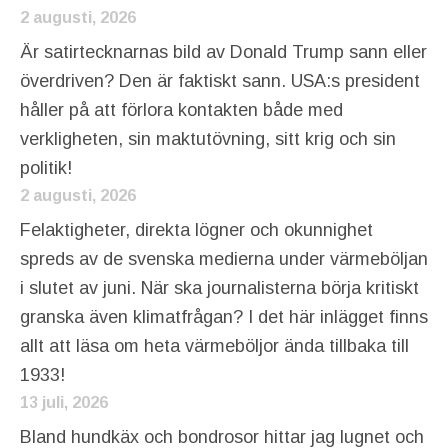
2 augusti, 2026
Är satirtecknarnas bild av Donald Trump sann eller
överdriven? Den är faktiskt sann. USA:s president
håller på att förlora kontakten både med
verkligheten, sin maktutövning, sitt krig och sin
politik!
2 augusti, 2026
Felaktigheter, direkta lögner och okunnighet
spreds av de svenska medierna under värmeböljan
i slutet av juni. När ska journalisterna börja kritiskt
granska även klimatfrågan? I det här inlägget finns
allt att läsa om heta värmeböljor ända tillbaka till
1933!
13 juli, 2026
Bland hundkäx och bondrosor hittar jag lugnet och