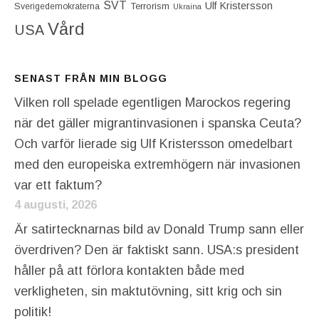
SVT
Ulf Kristersson
Terrorism
Sverigedemokraterna
Ukraina
Vård
USA
SENAST FRÅN MIN BLOGG
Vilken roll spelade egentligen Marockos regering
när det gäller migrantinvasionen i spanska Ceuta?
Och varför lierade sig Ulf Kristersson omedelbart
med den europeiska extremhögern när invasionen
var ett faktum?
4 augusti, 2026
Är satirtecknarnas bild av Donald Trump sann eller
överdriven? Den är faktiskt sann. USA:s president
håller på att förlora kontakten både med
verkligheten, sin maktutövning, sitt krig och sin
politik!