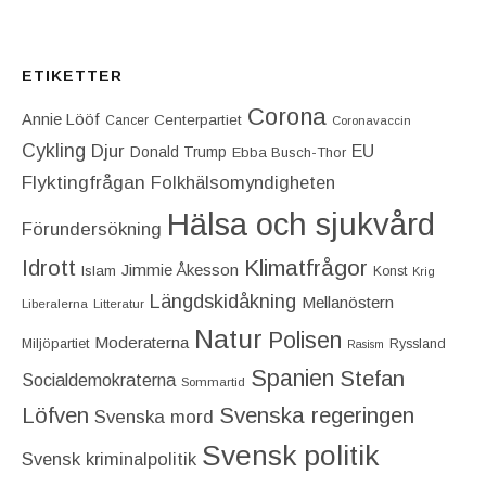
ETIKETTER
Corona
Annie Lööf
Centerpartiet‎
Cancer
Coronavaccin
Cykling
Djur
EU
Donald Trump
Ebba Busch-Thor
Flyktingfrågan
Folkhälsomyndigheten
Hälsa och sjukvård
Förundersökning
Idrott
Klimatfrågor
Jimmie Åkesson
Islam
Konst
Krig
Längdskidåkning
Mellanöstern
Liberalerna
Litteratur
Natur
Polisen
Moderaterna
Miljöpartiet
Ryssland
Rasism
Spanien
Stefan
Socialdemokraterna
Sommartid
Löfven
Svenska regeringen
Svenska mord
Svensk politik
Svensk kriminalpolitik