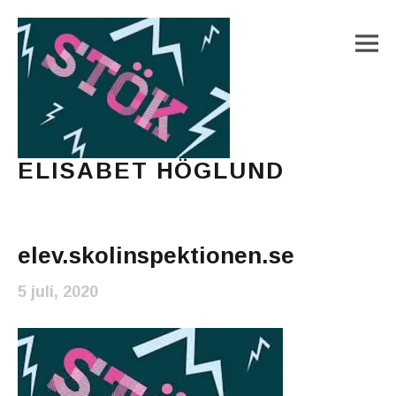
M
ELISABET HÖGLUND
Journalist, författare och konstnär
Main Menu
elev.skolinspektionen.se
5 juli, 2020