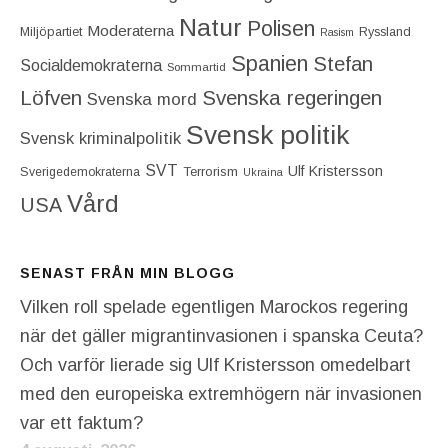
Natur
Polisen
Moderaterna
Miljöpartiet
Ryssland
Rasism
Spanien
Stefan
Socialdemokraterna
Sommartid
Löfven
Svenska regeringen
Svenska mord
Svensk politik
Svensk kriminalpolitik
SVT
Ulf Kristersson
Terrorism
Sverigedemokraterna
Ukraina
Vård
USA
SENAST FRÅN MIN BLOGG
Vilken roll spelade egentligen Marockos regering
när det gäller migrantinvasionen i spanska Ceuta?
Och varför lierade sig Ulf Kristersson omedelbart
med den europeiska extremhögern när invasionen
var ett faktum?