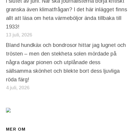
i slutet av juni. När ska journalisterna börja kritiskt
granska även klimatfrågan? I det här inlägget finns
allt att läsa om heta värmeböljor ända tillbaka till
1933!
13 juli, 2026
Bland hundkäx och bondrosor hittar jag lugnet och
trösten – men den stekheta solen mördade på
några dagar pionen och utplånade dess
sällsamma skönhet och blekte bort dess ljuvliga
röda färg!
4 juli, 2026
MER OM