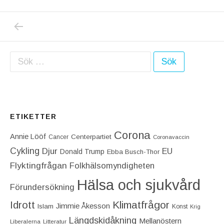
PREVIOUS POST: VILKEN LÄTTNAD JAG KÄ
Inläggsnavigering
Sök efter:
ETIKETTER
Corona
Annie Lööf
Centerpartiet‎
Cancer
Coronavaccin
Cykling
Djur
EU
Donald Trump
Ebba Busch-Thor
Flyktingfrågan
Folkhälsomyndigheten
Hälsa och sjukvård
Förundersökning
Idrott
Klimatfrågor
Jimmie Åkesson
Islam
Konst
Krig
Längdskidåkning
Mellanöstern
Liberalerna
Litteratur