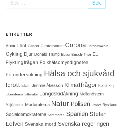
Sök efter:
ETIKETTER
Corona
Annie Lööf
Centerpartiet‎
Cancer
Coronavaccin
Cykling
Djur
EU
Donald Trump
Ebba Busch-Thor
Flyktingfrågan
Folkhälsomyndigheten
Hälsa och sjukvård
Förundersökning
Idrott
Klimatfrågor
Jimmie Åkesson
Islam
Konst
Krig
Längdskidåkning
Mellanöstern
Liberalerna
Litteratur
Natur
Polisen
Moderaterna
Miljöpartiet
Ryssland
Rasism
Spanien
Stefan
Socialdemokraterna
Sommartid
Löfven
Svenska regeringen
Svenska mord