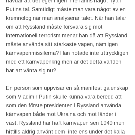
hävdar att det egentligen inte fanns något nytt i
Putins tal. Samtidigt måste man vara något av en
kremnolog när man analyserar talet. När han talar
om att Ryssland måste försvara sig mot
internationell terrorism menar han då att Ryssland
måste använda sitt starkaste vapen, nämligen
kärnvapenmissilerna? Han hotade inte uttryckligen
med ett kärnvapenkrig men är det detta världen
har att vänta sig nu?
En person som uppvisar en så manifest galenskap
som Vladimir Putin skulle kunna vara beredd att
som den förste presidenten i Ryssland använda
kärnvapen både mot Ukraina och mot länder i
väst. Ryssland har haft kärnvapen sen 1949 men
hittills aldrig använt dem, inte ens under det kalla