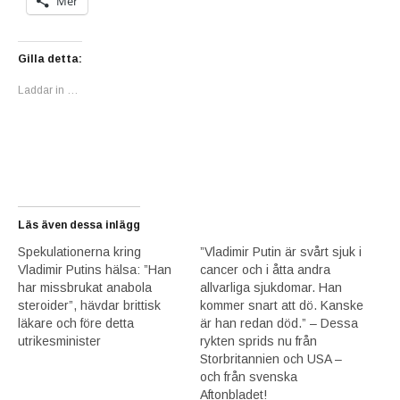
Mer
Gilla detta:
Laddar in …
Läs även dessa inlägg
Spekulationerna kring
”Vladimir Putin är svårt sjuk i
Vladimir Putins hälsa: ”Han
cancer och i åtta andra
har missbrukat anabola
allvarliga sjukdomar. Han
steroider”, hävdar brittisk
kommer snart att dö. Kanske
läkare och före detta
är han redan död.” – Dessa
utrikesminister
rykten sprids nu från
Storbritannien och USA –
och från svenska
Aftonbladet!