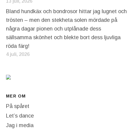
13 juli, 2026
Bland hundkäx och bondrosor hittar jag lugnet och
trösten – men den stekheta solen mördade på
några dagar pionen och utplånade dess
sällsamma skönhet och blekte bort dess ljuvliga
röda färg!
4 juli, 2026
MER OM
På spåret
Let’s dance
Jag i media