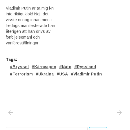
Vladimir Putin är ta mig f-n
inte riktigt klok! Nej, det
visste ni nog innan men i
fredags manifesterade han
återigen att han drivs av
förföljelsemani och
vanföreställningar.
Tags:
Bryssel
Kärnvapen
Nato
Ryssland
Terrorism
Ukraina
USA
Vladimir Putin
PREVIOUS POST: LINA MAKBOULS BOK OM
NEXT P
Inläggsnavigering