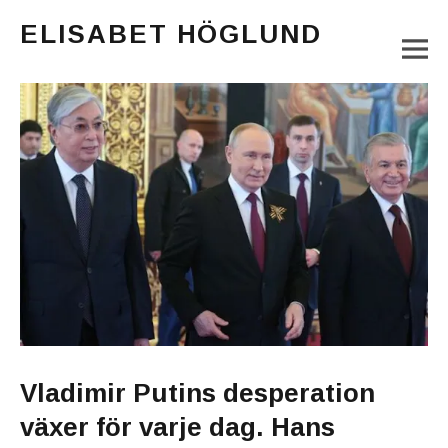
ELISABET HÖGLUND
M
Journalist, författare och konstnär
Main Menu
Vladimir Putins desperation
växer för varje dag. Hans