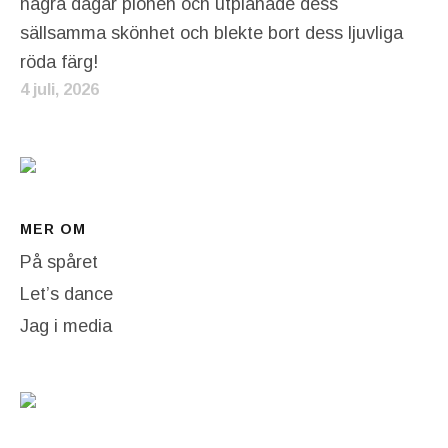
några dagar pionen och utplånade dess
sällsamma skönhet och blekte bort dess ljuvliga
röda färg!
4 juli, 2026
MER OM
På spåret
Let’s dance
Jag i media