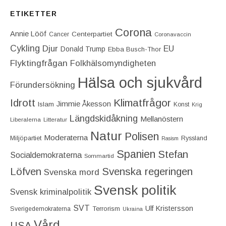
ETIKETTER
Corona
Annie Lööf
Centerpartiet‎
Cancer
Coronavaccin
Cykling
Djur
EU
Donald Trump
Ebba Busch-Thor
Flyktingfrågan
Folkhälsomyndigheten
Hälsa och sjukvård
Förundersökning
Idrott
Klimatfrågor
Jimmie Åkesson
Islam
Konst
Krig
Längdskidåkning
Mellanöstern
Liberalerna
Litteratur
Natur
Polisen
Moderaterna
Miljöpartiet
Ryssland
Rasism
Spanien
Stefan
Socialdemokraterna
Sommartid
Löfven
Svenska regeringen
Svenska mord
Svensk politik
Svensk kriminalpolitik
SVT
Ulf Kristersson
Terrorism
Sverigedemokraterna
Ukraina
Vård
USA