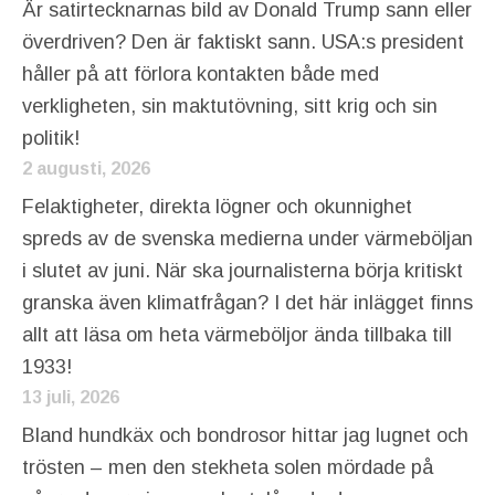
Är satirtecknarnas bild av Donald Trump sann eller
överdriven? Den är faktiskt sann. USA:s president
håller på att förlora kontakten både med
verkligheten, sin maktutövning, sitt krig och sin
politik!
2 augusti, 2026
Felaktigheter, direkta lögner och okunnighet
spreds av de svenska medierna under värmeböljan
i slutet av juni. När ska journalisterna börja kritiskt
granska även klimatfrågan? I det här inlägget finns
allt att läsa om heta värmeböljor ända tillbaka till
1933!
13 juli, 2026
Bland hundkäx och bondrosor hittar jag lugnet och
trösten – men den stekheta solen mördade på