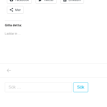
Mer
Gilla detta:
Laddar in …
PREVIOUS POST: DIVIDED 18
Inläggsnavigering
Sök efter: