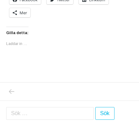
Mer
Gilla detta:
Laddar in …
PREVIOUS POST: HM ARKET 34
Inläggsnavigering
Sök efter: