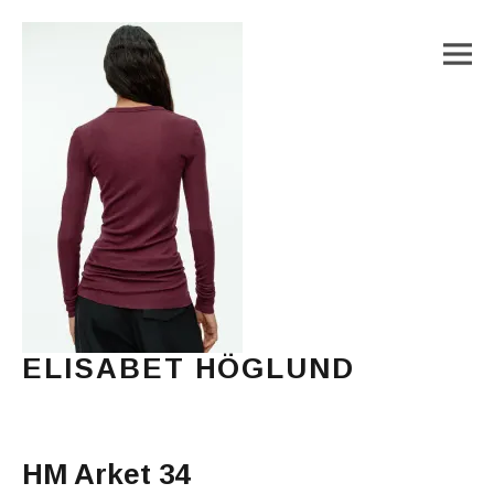
M
ELISABET HÖGLUND
Journalist, författare och konstnär
Main Menu
HM Arket 34