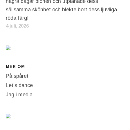
några dagar pionen och utplånade dess
sällsamma skönhet och blekte bort dess ljuvliga
röda färg!
4 juli, 2026
MER OM
På spåret
Let’s dance
Jag i media