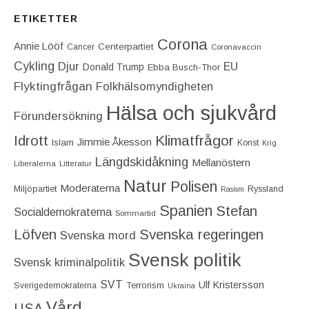
ETIKETTER
Corona
Annie Lööf
Centerpartiet‎
Cancer
Coronavaccin
Cykling
Djur
EU
Donald Trump
Ebba Busch-Thor
Flyktingfrågan
Folkhälsomyndigheten
Hälsa och sjukvård
Förundersökning
Idrott
Klimatfrågor
Jimmie Åkesson
Islam
Konst
Krig
Längdskidåkning
Mellanöstern
Liberalerna
Litteratur
Natur
Polisen
Moderaterna
Miljöpartiet
Ryssland
Rasism
Spanien
Stefan
Socialdemokraterna
Sommartid
Löfven
Svenska regeringen
Svenska mord
Svensk politik
Svensk kriminalpolitik
SVT
Ulf Kristersson
Terrorism
Sverigedemokraterna
Ukraina
Vård
USA