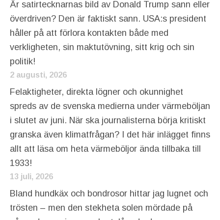
Är satirtecknarnas bild av Donald Trump sann eller
överdriven? Den är faktiskt sann. USA:s president
håller på att förlora kontakten både med
verkligheten, sin maktutövning, sitt krig och sin
politik!
2 augusti, 2026
Felaktigheter, direkta lögner och okunnighet
spreds av de svenska medierna under värmeböljan
i slutet av juni. När ska journalisterna börja kritiskt
granska även klimatfrågan? I det här inlägget finns
allt att läsa om heta värmeböljor ända tillbaka till
1933!
13 juli, 2026
Bland hundkäx och bondrosor hittar jag lugnet och
trösten – men den stekheta solen mördade på