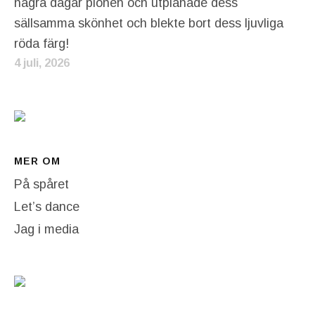
några dagar pionen och utplånade dess
sällsamma skönhet och blekte bort dess ljuvliga
röda färg!
4 juli, 2026
MER OM
På spåret
Let’s dance
Jag i media