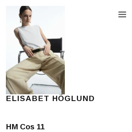
M
ELISABET HÖGLUND
Journalist, författare och konstnär
Main Menu
HM Cos 11