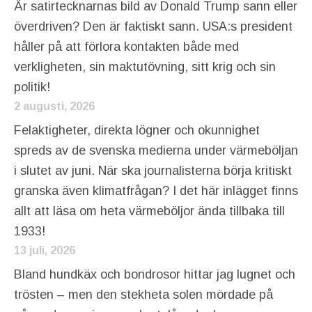
Är satirtecknarnas bild av Donald Trump sann eller
överdriven? Den är faktiskt sann. USA:s president
håller på att förlora kontakten både med
verkligheten, sin maktutövning, sitt krig och sin
politik!
2 augusti, 2026
Felaktigheter, direkta lögner och okunnighet
spreds av de svenska medierna under värmeböljan
i slutet av juni. När ska journalisterna börja kritiskt
granska även klimatfrågan? I det här inlägget finns
allt att läsa om heta värmeböljor ända tillbaka till
1933!
13 juli, 2026
Bland hundkäx och bondrosor hittar jag lugnet och
trösten – men den stekheta solen mördade på