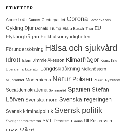
ETIKETTER
Corona
Annie Lööf
Centerpartiet‎
Cancer
Coronavaccin
Cykling
Djur
EU
Donald Trump
Ebba Busch-Thor
Flyktingfrågan
Folkhälsomyndigheten
Hälsa och sjukvård
Förundersökning
Idrott
Klimatfrågor
Jimmie Åkesson
Islam
Konst
Krig
Längdskidåkning
Mellanöstern
Liberalerna
Litteratur
Natur
Polisen
Moderaterna
Miljöpartiet
Ryssland
Rasism
Spanien
Stefan
Socialdemokraterna
Sommartid
Löfven
Svenska regeringen
Svenska mord
Svensk politik
Svensk kriminalpolitik
SVT
Ulf Kristersson
Terrorism
Sverigedemokraterna
Ukraina
Vård
USA