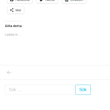
Mer
Gilla detta:
Laddar in …
PREVIOUS POST: HM COS 11
Inläggsnavigering
Sök efter: