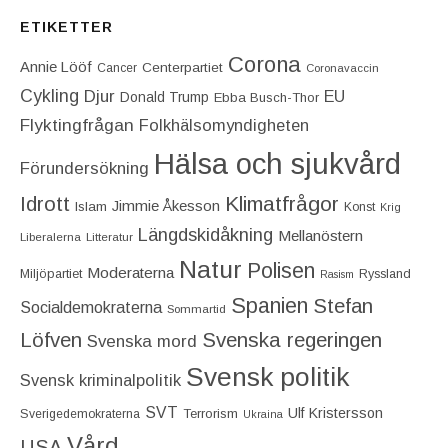
ETIKETTER
Corona
Annie Lööf
Centerpartiet‎
Cancer
Coronavaccin
Cykling
Djur
EU
Donald Trump
Ebba Busch-Thor
Flyktingfrågan
Folkhälsomyndigheten
Hälsa och sjukvård
Förundersökning
Idrott
Klimatfrågor
Jimmie Åkesson
Islam
Konst
Krig
Längdskidåkning
Mellanöstern
Liberalerna
Litteratur
Natur
Polisen
Moderaterna
Miljöpartiet
Ryssland
Rasism
Spanien
Stefan
Socialdemokraterna
Sommartid
Löfven
Svenska regeringen
Svenska mord
Svensk politik
Svensk kriminalpolitik
SVT
Ulf Kristersson
Terrorism
Sverigedemokraterna
Ukraina
Vård
USA