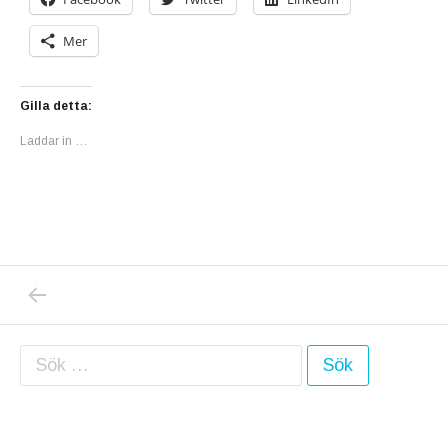
Mer
Gilla detta:
Laddar in …
PREVIOUS POST: HM COS1
Inläggsnavigering
Sök efter: