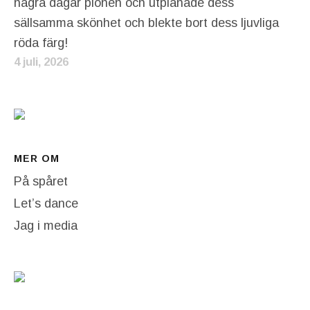
några dagar pionen och utplånade dess
sällsamma skönhet och blekte bort dess ljuvliga
röda färg!
4 juli, 2026
MER OM
På spåret
Let’s dance
Jag i media