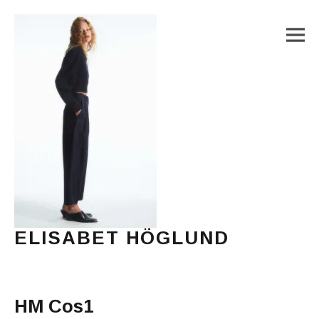
M
ELISABET HÖGLUND
Journalist, författare och konstnär
Main Menu
HM Cos1