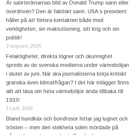
Är satirtecknarnas bild av Donald Trump sann eller
överdriven? Den är faktiskt sann. USA:s president
håller på att förlora kontakten både med
verkligheten, sin maktutövning, sitt krig och sin
politik!
2 augusti, 2026
Felaktigheter, direkta lögner och okunnighet
spreds av de svenska medierna under värmeböljan
i slutet av juni. När ska journalisterna börja kritiskt
granska även klimatfrågan? I det här inlägget finns
allt att läsa om heta värmeböljor ända tillbaka till
1933!
13 juli, 2026
Bland hundkäx och bondrosor hittar jag lugnet och
trösten – men den stekheta solen mördade på