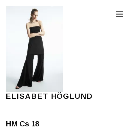
M
ELISABET HÖGLUND
Journalist, författare och konstnär
Main Menu
HM Cs 18