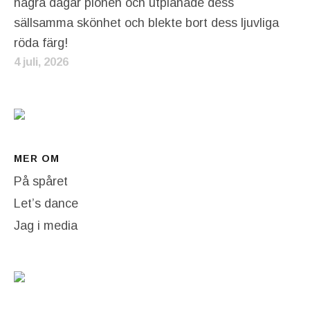
några dagar pionen och utplånade dess
sällsamma skönhet och blekte bort dess ljuvliga
röda färg!
4 juli, 2026
MER OM
På spåret
Let’s dance
Jag i media