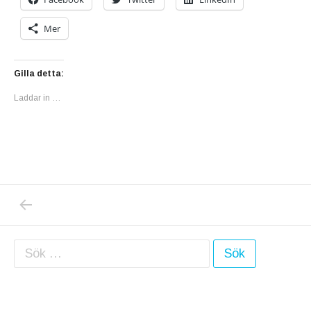
Mer
Gilla detta:
Laddar in …
PREVIOUS POST: HM CS 18
Inläggsnavigering
Sök efter: