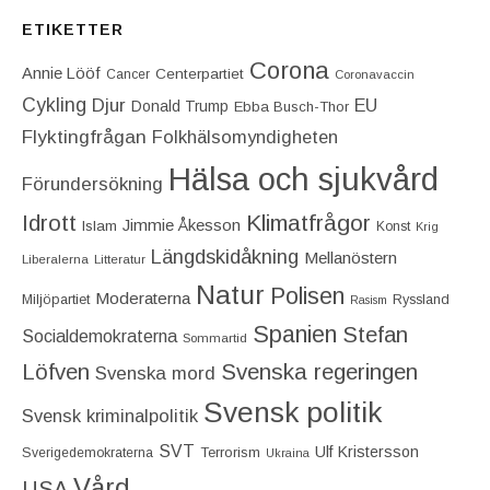
ETIKETTER
Corona
Annie Lööf
Centerpartiet‎
Cancer
Coronavaccin
Cykling
Djur
EU
Donald Trump
Ebba Busch-Thor
Flyktingfrågan
Folkhälsomyndigheten
Hälsa och sjukvård
Förundersökning
Idrott
Klimatfrågor
Jimmie Åkesson
Islam
Konst
Krig
Längdskidåkning
Mellanöstern
Liberalerna
Litteratur
Natur
Polisen
Moderaterna
Miljöpartiet
Ryssland
Rasism
Spanien
Stefan
Socialdemokraterna
Sommartid
Löfven
Svenska regeringen
Svenska mord
Svensk politik
Svensk kriminalpolitik
SVT
Ulf Kristersson
Terrorism
Sverigedemokraterna
Ukraina
Vård
USA