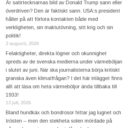
Är satirtecknarnas bild av Donald Trump sann eller
överdriven? Den är faktiskt sann. USA:s president
håller på att förlora kontakten både med
verkligheten, sin maktutövning, sitt krig och sin
politik!
2 augusti, 2026
Felaktigheter, direkta lögner och okunnighet
spreds av de svenska medierna under värmeböljan
i slutet av juni. När ska journalisterna börja kritiskt
granska även klimatfrågan? I det här inlägget finns
allt att läsa om heta värmeböljor ända tillbaka till
1933!
13 juli, 2026
Bland hundkäx och bondrosor hittar jag lugnet och
trösten – men den stekheta solen mördade på