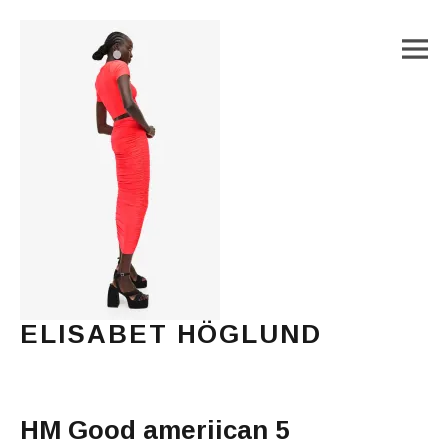
M
ELISABET HÖGLUND
Journalist, författare och konstnär
Main Menu
HM Good ameriican 5