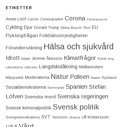
ETIKETTER
Corona
Annie Lööf
Centerpartiet‎
Cancer
Coronavaccin
Cykling
Djur
EU
Donald Trump
Ebba Busch-Thor
Flyktingfrågan
Folkhälsomyndigheten
Hälsa och sjukvård
Förundersökning
Idrott
Klimatfrågor
Jimmie Åkesson
Islam
Konst
Krig
Längdskidåkning
Mellanöstern
Liberalerna
Litteratur
Natur
Polisen
Moderaterna
Miljöpartiet
Ryssland
Rasism
Spanien
Stefan
Socialdemokraterna
Sommartid
Löfven
Svenska regeringen
Svenska mord
Svensk politik
Svensk kriminalpolitik
SVT
Ulf Kristersson
Terrorism
Sverigedemokraterna
Ukraina
Vård
USA