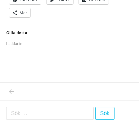
Mer
Gilla detta:
Laddar in …
PREVIOUS POST: HM GOOD AMERIICAN 5
Inläggsnavigering
Sök efter: