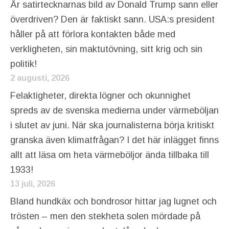
Är satirtecknarnas bild av Donald Trump sann eller
överdriven? Den är faktiskt sann. USA:s president
håller på att förlora kontakten både med
verkligheten, sin maktutövning, sitt krig och sin
politik!
2 augusti, 2026
Felaktigheter, direkta lögner och okunnighet
spreds av de svenska medierna under värmeböljan
i slutet av juni. När ska journalisterna börja kritiskt
granska även klimatfrågan? I det här inlägget finns
allt att läsa om heta värmeböljor ända tillbaka till
1933!
13 juli, 2026
Bland hundkäx och bondrosor hittar jag lugnet och
trösten – men den stekheta solen mördade på