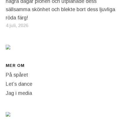
några dagar pionen och utplånade dess
sällsamma skönhet och blekte bort dess ljuvliga
röda färg!
4 juli, 2026
MER OM
På spåret
Let’s dance
Jag i media