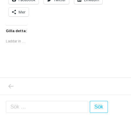
Mer
Gilla detta:
Laddar in …
PREVIOUS POST: ZARA 302
Inläggsnavigering
Sök efter: