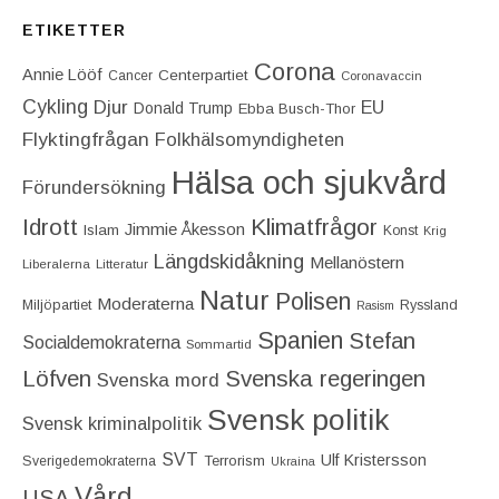
ETIKETTER
Corona
Annie Lööf
Centerpartiet‎
Cancer
Coronavaccin
Cykling
Djur
EU
Donald Trump
Ebba Busch-Thor
Flyktingfrågan
Folkhälsomyndigheten
Hälsa och sjukvård
Förundersökning
Idrott
Klimatfrågor
Jimmie Åkesson
Islam
Konst
Krig
Längdskidåkning
Mellanöstern
Liberalerna
Litteratur
Natur
Polisen
Moderaterna
Miljöpartiet
Ryssland
Rasism
Spanien
Stefan
Socialdemokraterna
Sommartid
Löfven
Svenska regeringen
Svenska mord
Svensk politik
Svensk kriminalpolitik
SVT
Ulf Kristersson
Terrorism
Sverigedemokraterna
Ukraina
Vård
USA