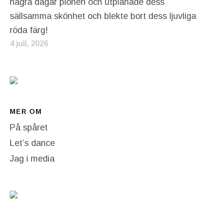
några dagar pionen och utplånade dess
sällsamma skönhet och blekte bort dess ljuvliga
röda färg!
4 juli, 2026
MER OM
På spåret
Let’s dance
Jag i media