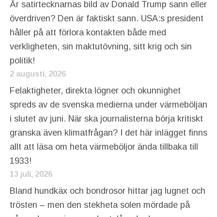
Är satirtecknarnas bild av Donald Trump sann eller
överdriven? Den är faktiskt sann. USA:s president
håller på att förlora kontakten både med
verkligheten, sin maktutövning, sitt krig och sin
politik!
2 augusti, 2026
Felaktigheter, direkta lögner och okunnighet
spreds av de svenska medierna under värmeböljan
i slutet av juni. När ska journalisterna börja kritiskt
granska även klimatfrågan? I det här inlägget finns
allt att läsa om heta värmeböljor ända tillbaka till
1933!
13 juli, 2026
Bland hundkäx och bondrosor hittar jag lugnet och
trösten – men den stekheta solen mördade på