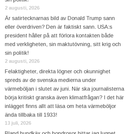
2 augusti, 2026
Är satirtecknarnas bild av Donald Trump sann
eller överdriven? Den är faktiskt sann. USA:s
president håller på att förlora kontakten både
med verkligheten, sin maktutövning, sitt krig och
sin politik!
2 augusti, 2026
Felaktigheter, direkta lögner och okunnighet
spreds av de svenska medierna under
värmeböljan i slutet av juni. När ska journalisterna
börja kritiskt granska även klimatfrågan? I det här
inlägget finns allt att läsa om heta värmeböljor
ända tillbaka till 1933!
13 juli, 2026
Bland hundkäx och bondrosor hittar jag lugnet