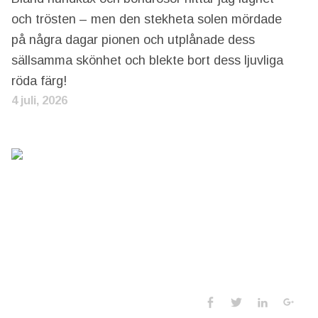
och trösten – men den stekheta solen mördade
på några dagar pionen och utplånade dess
sällsamma skönhet och blekte bort dess ljuvliga
röda färg!
4 juli, 2026
Social Media 
Facebook
Twitter
LinkedIn
Goo