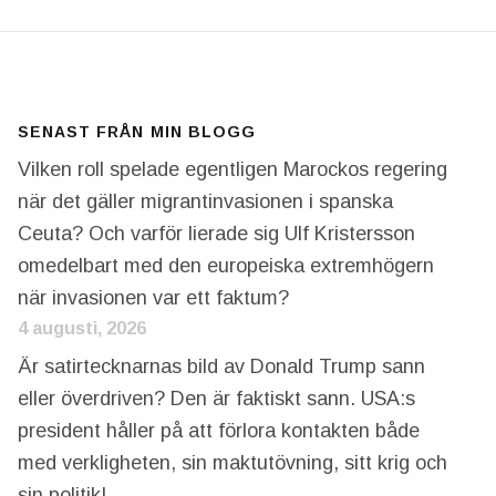
SENAST FRÅN MIN BLOGG
Vilken roll spelade egentligen Marockos regering
när det gäller migrantinvasionen i spanska
Ceuta? Och varför lierade sig Ulf Kristersson
omedelbart med den europeiska extremhögern
när invasionen var ett faktum?
4 augusti, 2026
Är satirtecknarnas bild av Donald Trump sann
eller överdriven? Den är faktiskt sann. USA:s
president håller på att förlora kontakten både
med verkligheten, sin maktutövning, sitt krig och
sin politik!