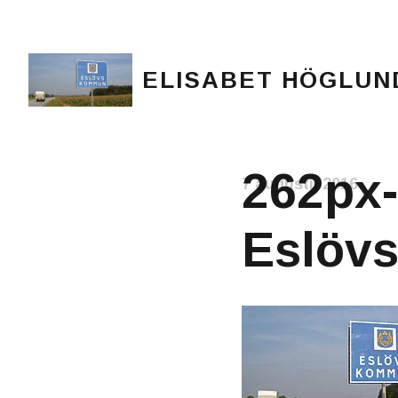
ELISABET HÖGLUN
Journalist, författare och konstnär
262px-
7 augusti, 2016
Eslöv