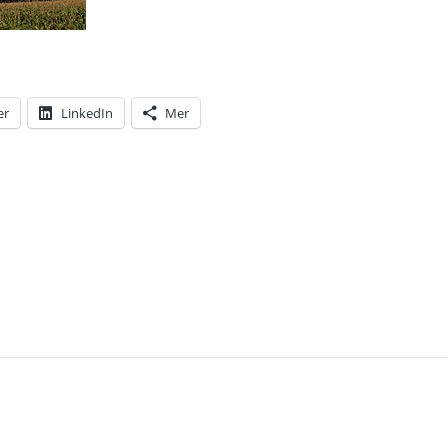
er
LinkedIn
Mer
T: 14 MORD, 51 MORDFÖRSÖK OCH 30 FALL AV GRO