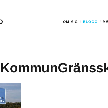
D
OM MIG
BLOGG
MÅ
Main Menu
sKommunGränssk