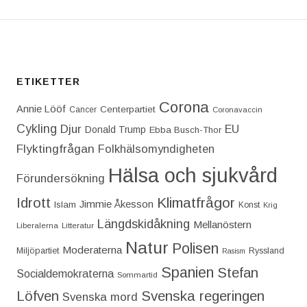
ETIKETTER
Corona
Annie Lööf
Centerpartiet‎
Cancer
Coronavaccin
Cykling
Djur
EU
Donald Trump
Ebba Busch-Thor
Flyktingfrågan
Folkhälsomyndigheten
Hälsa och sjukvård
Förundersökning
Idrott
Klimatfrågor
Jimmie Åkesson
Islam
Konst
Krig
Längdskidåkning
Mellanöstern
Liberalerna
Litteratur
Natur
Polisen
Moderaterna
Miljöpartiet
Ryssland
Rasism
Spanien
Stefan
Socialdemokraterna
Sommartid
Löfven
Svenska regeringen
Svenska mord