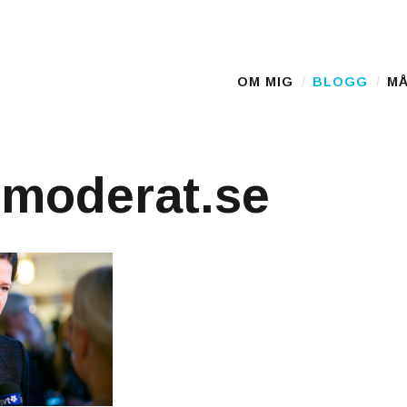
D
OM MIG
BLOGG
MÅ
Main Menu
 moderat.se