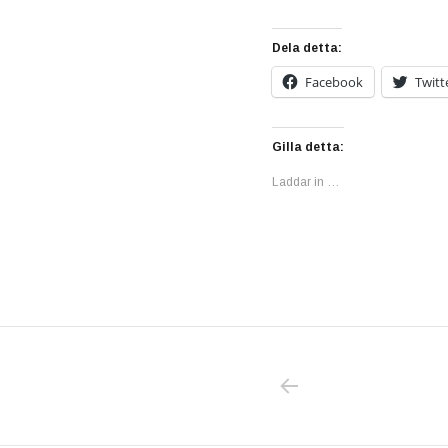
Dela detta:
Facebook
Twitt
Gilla detta:
Laddar in …
PREVIOUS POS
Inläggsnavigering