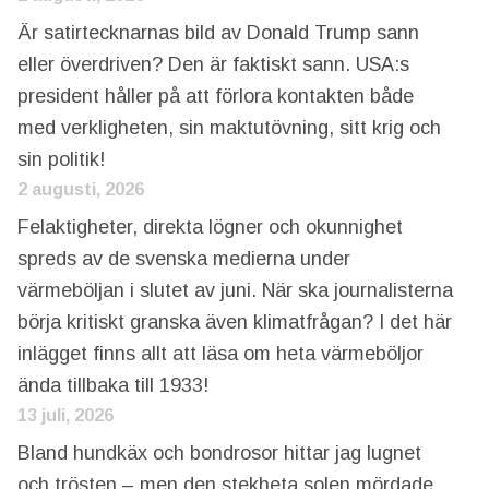
Är satirtecknarnas bild av Donald Trump sann
eller överdriven? Den är faktiskt sann. USA:s
president håller på att förlora kontakten både
med verkligheten, sin maktutövning, sitt krig och
sin politik!
2 augusti, 2026
Felaktigheter, direkta lögner och okunnighet
spreds av de svenska medierna under
värmeböljan i slutet av juni. När ska journalisterna
börja kritiskt granska även klimatfrågan? I det här
inlägget finns allt att läsa om heta värmeböljor
ända tillbaka till 1933!
13 juli, 2026
Bland hundkäx och bondrosor hittar jag lugnet
och trösten – men den stekheta solen mördade