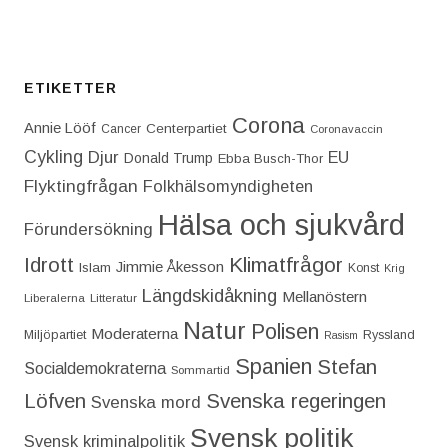
ETIKETTER
Corona
Annie Lööf
Centerpartiet‎
Cancer
Coronavaccin
Cykling
Djur
EU
Donald Trump
Ebba Busch-Thor
Flyktingfrågan
Folkhälsomyndigheten
Hälsa och sjukvård
Förundersökning
Idrott
Klimatfrågor
Jimmie Åkesson
Islam
Konst
Krig
Längdskidåkning
Mellanöstern
Liberalerna
Litteratur
Natur
Polisen
Moderaterna
Miljöpartiet
Ryssland
Rasism
Spanien
Stefan
Socialdemokraterna
Sommartid
Löfven
Svenska regeringen
Svenska mord
Svensk politik
Svensk kriminalpolitik