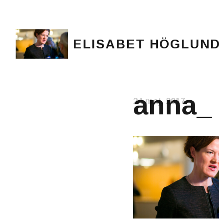
ELISABET HÖGLUN
Journalist, författare och konstnär
anna_
24 maj, 2017