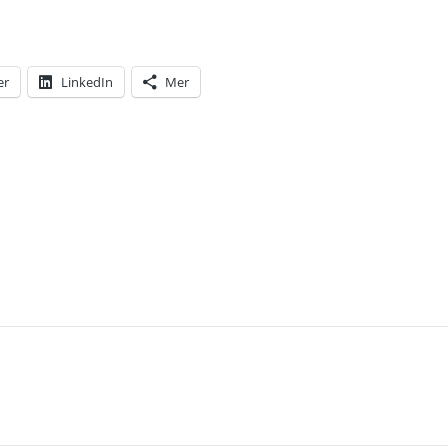
er
LinkedIn
Mer
T: ANNA KINBERG BATRAS DAGAR SOM MODERATER