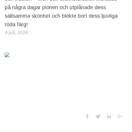
på några dagar pionen och utplånade dess
sällsamma skönhet och blekte bort dess ljuvliga
röda färg!
4 juli, 2026
Social Media 
Facebook
Twitter
LinkedIn
Goo