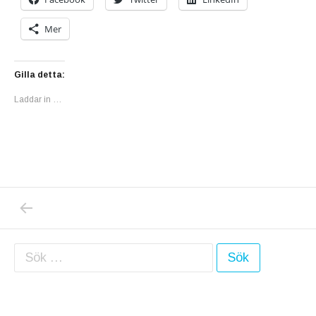
Mer
Gilla detta:
Laddar in …
PREVIOUS POST: AREGAWI MISSTÄNKT FÖR
Inläggsnavigering
Sök efter: