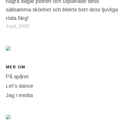
några dagar pionen och utplånade dess
sällsamma skönhet och blekte bort dess ljuvliga
röda färg!
4 juli, 2026
MER OM
På spåret
Let’s dance
Jag i media