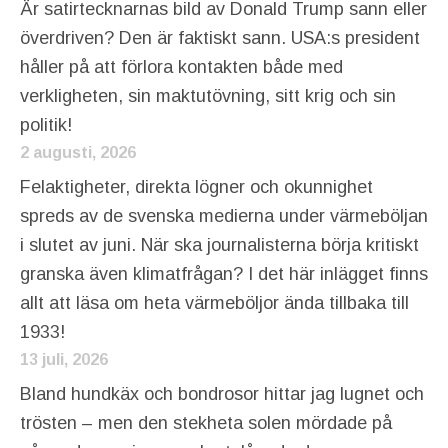
Är satirtecknarnas bild av Donald Trump sann eller
överdriven? Den är faktiskt sann. USA:s president
håller på att förlora kontakten både med
verkligheten, sin maktutövning, sitt krig och sin
politik!
2 augusti, 2026
Felaktigheter, direkta lögner och okunnighet
spreds av de svenska medierna under värmeböljan
i slutet av juni. När ska journalisterna börja kritiskt
granska även klimatfrågan? I det här inlägget finns
allt att läsa om heta värmeböljor ända tillbaka till
1933!
13 juli, 2026
Bland hundkäx och bondrosor hittar jag lugnet och
trösten – men den stekheta solen mördade på