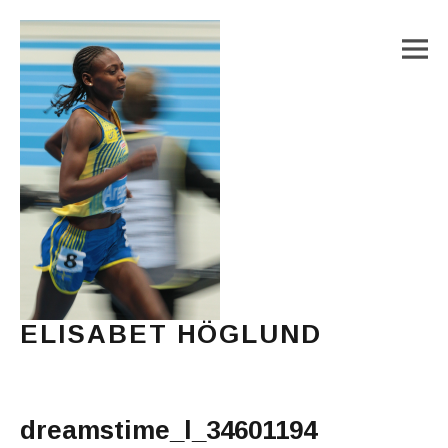
M
ELISABET HÖGLUND
Journalist, författare och konstnär
Main Menu
dreamstime_l_34601194