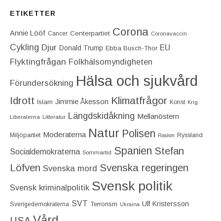
ETIKETTER
Corona
Annie Lööf
Centerpartiet‎
Cancer
Coronavaccin
Cykling
Djur
EU
Donald Trump
Ebba Busch-Thor
Flyktingfrågan
Folkhälsomyndigheten
Hälsa och sjukvård
Förundersökning
Idrott
Klimatfrågor
Jimmie Åkesson
Islam
Konst
Krig
Längdskidåkning
Mellanöstern
Liberalerna
Litteratur
Natur
Polisen
Moderaterna
Miljöpartiet
Ryssland
Rasism
Spanien
Stefan
Socialdemokraterna
Sommartid
Löfven
Svenska regeringen
Svenska mord
Svensk politik
Svensk kriminalpolitik
SVT
Ulf Kristersson
Terrorism
Sverigedemokraterna
Ukraina
Vård
USA