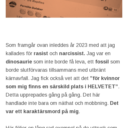
Som framgår ovan inleddes år 2023 med att jag
kallades för
rasist
och
narcissist.
Jag var en
dinosaurie
som inte borde få leva, ett
fossil
som
borde slutförvaras tillsammans med utbränt
kärnavfall. Jag fick också vet att det
”för kvinnor
som mig finns en särskild plats i HELVETET”
.
Detta upprepades gång på gång. Det här
handlade inte bara om näthat och mobbning.
Det
var ett karaktärsmord på mig
.
Här följer en lång rad exempel på de uttryck som