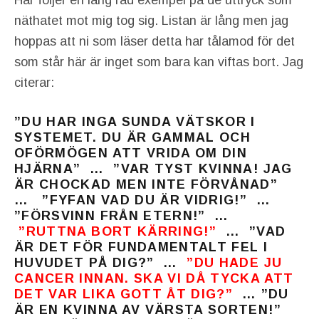
näthatet mot mig tog sig. Listan är lång men jag
hoppas att ni som läser detta har tålamod för det
som står här är inget som bara kan viftas bort. Jag
citerar:
”DU HAR INGA SUNDA VÄTSKOR I
SYSTEMET. DU ÄR GAMMAL OCH
OFÖRMÖGEN ATT VRIDA OM DIN
HJÄRNA” … ”VAR TYST KVINNA! JAG
ÄR CHOCKAD MEN INTE FÖRVÅNAD”
… ”FYFAN VAD DU ÄR VIDRIG!” …
”FÖRSVINN FRÅN ETERN!” …
”RUTTNA BORT KÄRRING!”
… ”VAD
ÄR DET FÖR FUNDAMENTALT FEL I
HUVUDET PÅ DIG?” …
”DU HADE JU
CANCER INNAN. SKA VI DÅ TYCKA ATT
DET VAR LIKA GOTT ÅT DIG?”
… ”DU
ÄR EN KVINNA AV VÄRSTA SORTEN!”