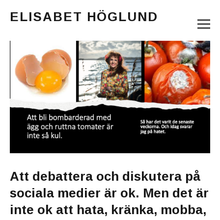
ELISABET HÖGLUND
M
Journalist, författare och konstnär
Main Menu
Att debattera och diskutera på
sociala medier är ok. Men det är
inte ok att hata, kränka, mobba,