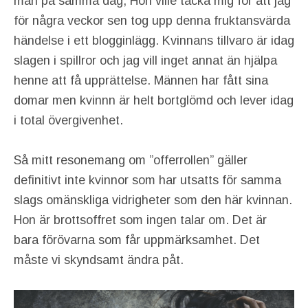
män på samma dag, Hon ville tacka mig för att jag
för några veckor sen tog upp denna fruktansvärda
händelse i ett blogginlägg. Kvinnans tillvaro är idag
slagen i spillror och jag vill inget annat än hjälpa
henne att få upprättelse. Männen har fått sina
domar men kvinnn är helt bortglömd och lever idag
i total övergivenhet.
Så mitt resonemang om ”offerrollen” gäller
definitivt inte kvinnor som har utsatts för samma
slags omänskliga vidrigheter som den här kvinnan.
Hon är brottsoffret som ingen talar om. Det är
bara förövarna som får uppmärksamhet. Det
måste vi skyndsamt ändra påt.