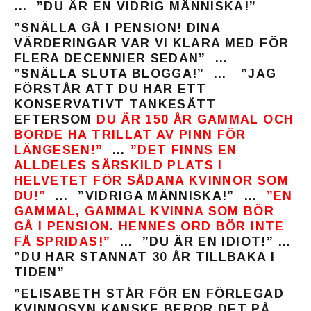
… ”DU ÄR EN VIDRIG MÄNNISKA!”
”SNÄLLA GÅ I PENSION! DINA
VÄRDERINGAR VAR VI KLARA MED FÖR
FLERA DECENNIER SEDAN” …
”SNÄLLA SLUTA BLOGGA!” … ”JAG
FÖRSTÅR ATT DU HAR ETT
KONSERVATIVT TANKESÄTT
EFTERSOM
DU ÄR 150 ÅR GAMMAL OCH
BORDE HA TRILLAT AV PINN FÖR
LÄNGESEN!”
…
”DET FINNS EN
ALLDELES SÄRSKILD PLATS I
HELVETET FÖR SÅDANA KVINNOR SOM
DU!”
… ”VIDRIGA MÄNNISKA!” …
”EN
GAMMAL, GAMMAL KVINNA
SOM BÖR
GÅ I PENSION. HENNES ORD BÖR INTE
FÅ SPRIDAS!”
… ”DU ÄR EN IDIOT!” …
”DU HAR STANNAT 30 ÅR TILLBAKA I
TIDEN”
”ELISABETH STÅR FÖR EN FÖRLEGAD
KVINNOSYN KANSKE BEROR DET PÅ