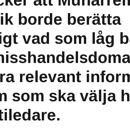
cker att Muharre
k borde berätta
ligt vad som låg
misshandelsdomar
ra relevant infor
m som ska välja
rtiledare.