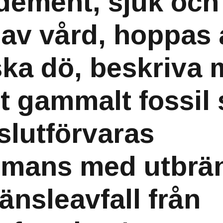
 dement, sjuk och 
av vård, hoppas a
ska dö, beskriva 
t gammalt fossil
slutförvaras
mmans med utbrä
änsleavfall från