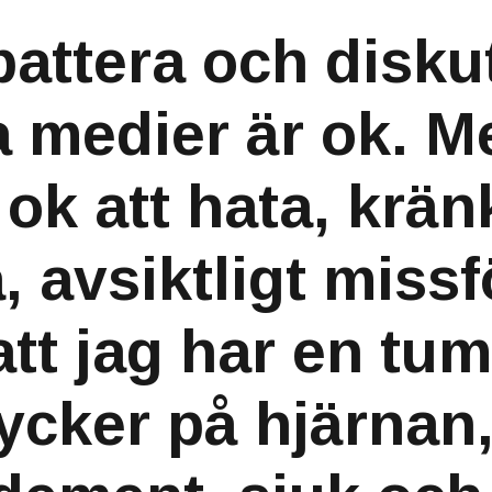
battera och disku
a medier är ok. M
 ok att hata, krän
 avsiktligt missf
att jag har en tu
ycker på hjärnan,