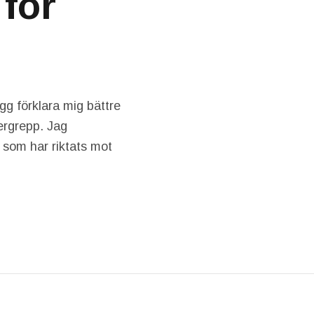
 för
ogg förklara mig bättre
ergrepp. Jag
 som har riktats mot