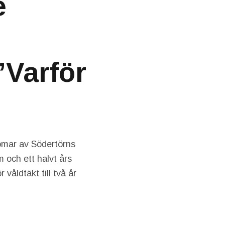
e
”Varför
domar av Södertörns
 och ett halvt års
våldtäkt till två år