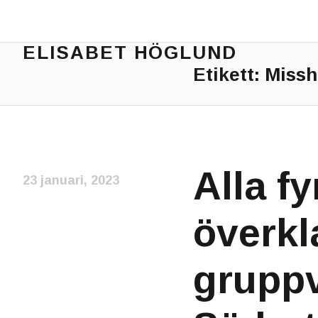
ELISABET HÖGLUND
Etikett:
Missh
Journalist, författare och konstnär
Alla f
23 januari, 2023
överkl
gruppv