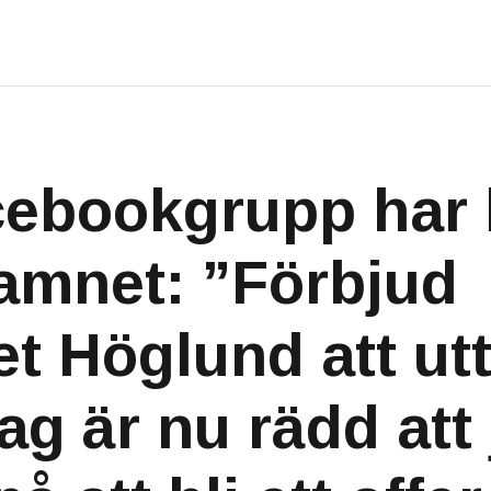
ebookgrupp har 
amnet: ”Förbjud
et Höglund att ut
ag är nu rädd att