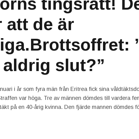
örns tingsrätt! D
 att de är
iga.Brottsoffret: 
 aldrig slut?”
nuari i år som fyra män från Eritrea fick sina våldtäkts
Straffen var höga. Tre av männen dömdes till vardera fem
täkt på en 40-årig kvinna. Den fjärde mannen dömdes för 