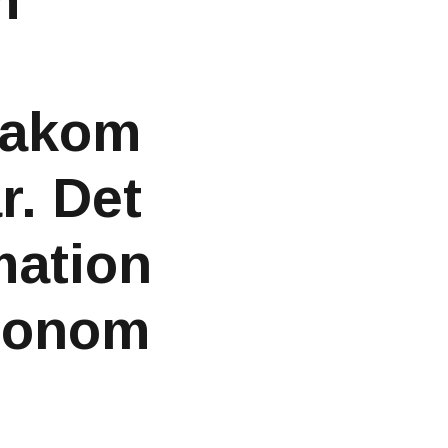
m
 bakom
. Det
mation
 honom