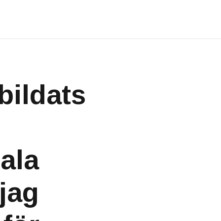
bildats
tala
 jag