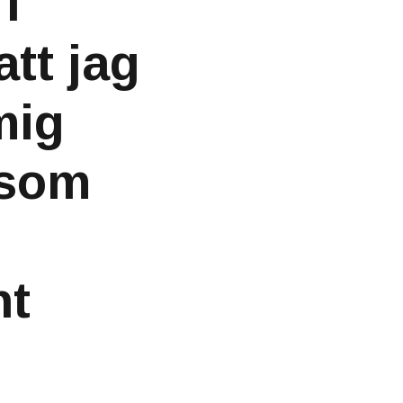
i
tt jag
mig
 som
nt