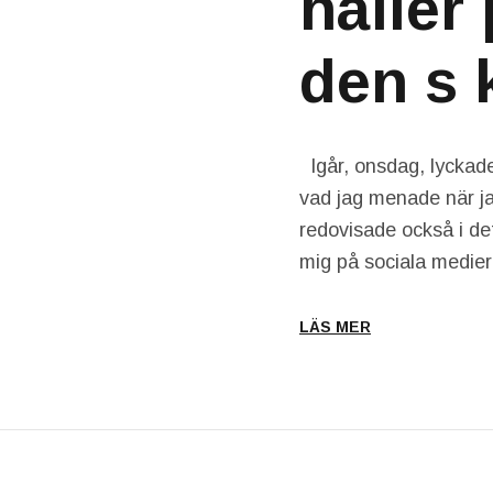
håller 
den s 
Igår, onsdag, lyckades
vad jag menade när j
redovisade också i de
mig på sociala medie
LÄS MER