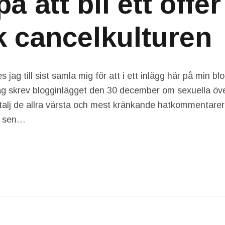
på att bli ett offer
k cancelkulturen
 jag till sist samla mig för att i ett inlägg här på min bl
ag skrev blogginlägget den 30 december om sexuella öv
talj de allra värsta och mest kränkande hatkommentarer
r sen…