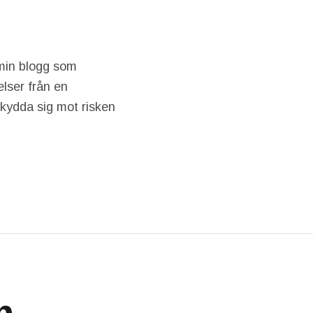
 min blogg som
lser från en
 skydda sig mot risken