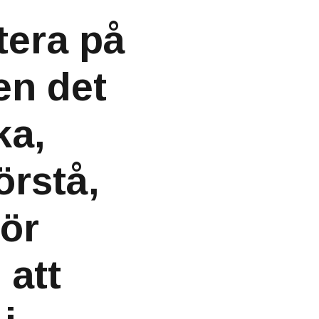
tera på
en det
ka,
örstå,
mör
 att