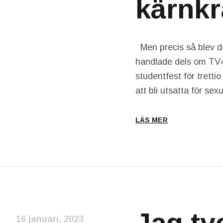
kärnkr
Men precis så blev de
handlade dels om TV4
studentfest för tretti
att bli utsatta för se
LÄS MER
16 januari, 2023