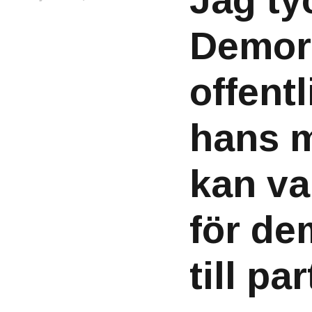
Jag ty
Demori
offent
hans 
kan va
för de
till pa