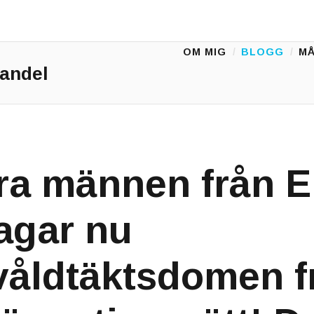
OM MIG
BLOGG
MÅ
Main Menu
andel
yra männen från E
agar nu
åldtäktsdomen f