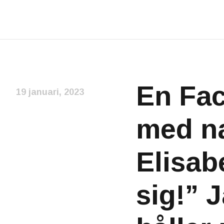
En Fac
19 januari, 2023
med n
Elisab
sig!” J