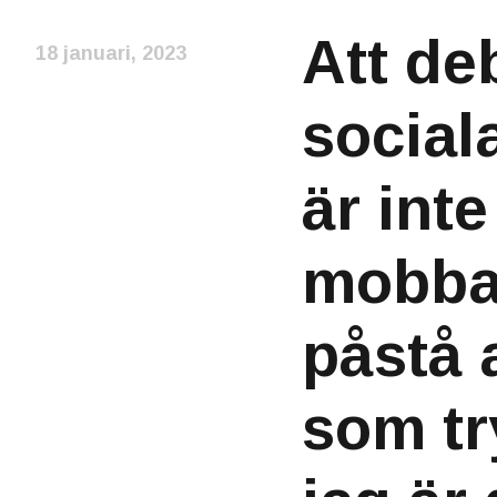
Att de
18 januari, 2023
social
är inte
mobba,
påstå 
som tr