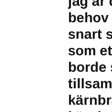
jag är
behov 
snart 
som et
borde 
tillsa
kärnbr