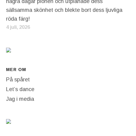
några dagar pionen och utplånade dess
sällsamma skönhet och blekte bort dess ljuvliga
röda färg!
4 juli, 2026
MER OM
På spåret
Let’s dance
Jag i media