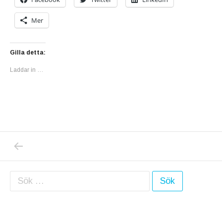
Mer
Gilla detta:
Laddar in …
PREVIOUS POST: BOSSE, JAG OCH LILLA S
Inläggsnavigering
Sök efter: