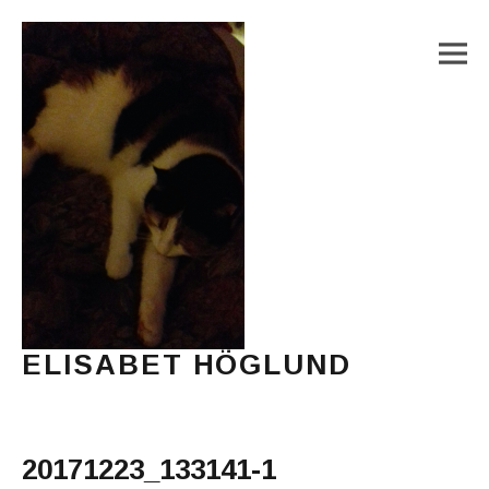
M
ELISABET HÖGLUND
Journalist, författare och konstnär
Main Menu
20171223_133141-1