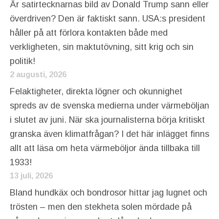
Är satirtecknarnas bild av Donald Trump sann eller
överdriven? Den är faktiskt sann. USA:s president
håller på att förlora kontakten både med
verkligheten, sin maktutövning, sitt krig och sin
politik!
2 augusti, 2026
Felaktigheter, direkta lögner och okunnighet
spreds av de svenska medierna under värmeböljan
i slutet av juni. När ska journalisterna börja kritiskt
granska även klimatfrågan? I det här inlägget finns
allt att läsa om heta värmeböljor ända tillbaka till
1933!
13 juli, 2026
Bland hundkäx och bondrosor hittar jag lugnet och
trösten – men den stekheta solen mördade på