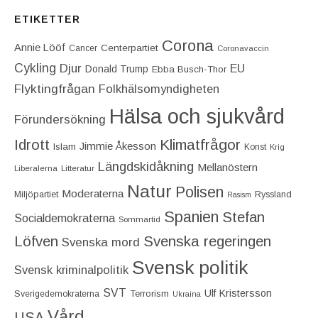
ETIKETTER
Corona
Annie Lööf
Centerpartiet‎
Cancer
Coronavaccin
Cykling
Djur
EU
Donald Trump
Ebba Busch-Thor
Flyktingfrågan
Folkhälsomyndigheten
Hälsa och sjukvård
Förundersökning
Idrott
Klimatfrågor
Jimmie Åkesson
Islam
Konst
Krig
Längdskidåkning
Mellanöstern
Liberalerna
Litteratur
Natur
Polisen
Moderaterna
Miljöpartiet
Ryssland
Rasism
Spanien
Stefan
Socialdemokraterna
Sommartid
Löfven
Svenska regeringen
Svenska mord
Svensk politik
Svensk kriminalpolitik
SVT
Ulf Kristersson
Terrorism
Sverigedemokraterna
Ukraina
Vård
USA