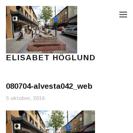
M
ELISABET HÖGLUND
Journalist, författare och konstnär
Main Menu
080704-alvesta042_web
5 oktober, 2016