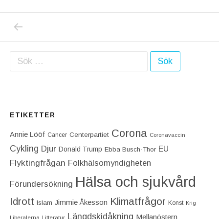
PREVIOUS POST: BROTTSFACIT FÖR SEPTEM
Inläggsnavigering
Sök efter:
ETIKETTER
Corona
Annie Lööf
Centerpartiet‎
Cancer
Coronavaccin
Cykling
Djur
EU
Donald Trump
Ebba Busch-Thor
Flyktingfrågan
Folkhälsomyndigheten
Hälsa och sjukvård
Förundersökning
Idrott
Klimatfrågor
Jimmie Åkesson
Islam
Konst
Krig
Längdskidåkning
Mellanöstern
Liberalerna
Litteratur