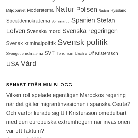
Natur
Polisen
Moderaterna
Miljöpartiet
Ryssland
Rasism
Spanien
Stefan
Socialdemokraterna
Sommartid
Löfven
Svenska regeringen
Svenska mord
Svensk politik
Svensk kriminalpolitik
SVT
Ulf Kristersson
Terrorism
Sverigedemokraterna
Ukraina
Vård
USA
SENAST FRÅN MIN BLOGG
Vilken roll spelade egentligen Marockos regering
när det gäller migrantinvasionen i spanska Ceuta?
Och varför lierade sig Ulf Kristersson omedelbart
med den europeiska extremhögern när invasionen
var ett faktum?