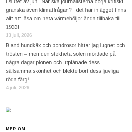
i slutet av juni. När ska journalisterna börja kritiskt
granska även klimatfrågan? I det här inlägget finns
allt att läsa om heta värmeböljor ända tillbaka till
1933!
13 juli, 2026
Bland hundkäx och bondrosor hittar jag lugnet och
trösten – men den stekheta solen mördade på
några dagar pionen och utplånade dess
sällsamma skönhet och blekte bort dess ljuvliga
röda färg!
4 juli, 2026
MER OM