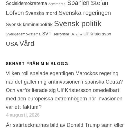
Spanien
Stefan
Socialdemokraterna
Sommartid
Löfven
Svenska regeringen
Svenska mord
Svensk politik
Svensk kriminalpolitik
SVT
Ulf Kristersson
Terrorism
Sverigedemokraterna
Ukraina
Vård
USA
SENAST FRÅN MIN BLOGG
Vilken roll spelade egentligen Marockos regering
när det gäller migrantinvasionen i spanska Ceuta?
Och varför lierade sig Ulf Kristersson omedelbart
med den europeiska extremhögern när invasionen
var ett faktum?
4 augusti, 2026
Är satirtecknarnas bild av Donald Trump sann eller