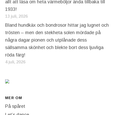
allt att läsa om heta värmeböljor ända tillbaka till
1933!
13 juli, 2026
Bland hundkäx och bondrosor hittar jag lugnet och
trösten – men den stekheta solen mördade på
några dagar pionen och utplånade dess
sällsamma skönhet och blekte bort dess ljuvliga
röda färg!
4 juli, 2026
MER OM
På spåret
Let’s dance