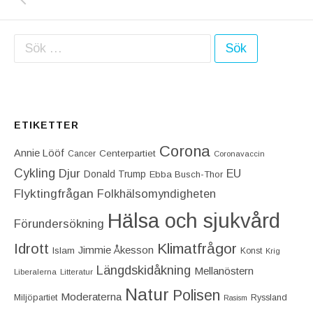
Sök efter:
ETIKETTER
Corona
Annie Lööf
Centerpartiet‎
Cancer
Coronavaccin
Cykling
Djur
EU
Donald Trump
Ebba Busch-Thor
Flyktingfrågan
Folkhälsomyndigheten
Hälsa och sjukvård
Förundersökning
Idrott
Klimatfrågor
Jimmie Åkesson
Islam
Konst
Krig
Längdskidåkning
Mellanöstern
Liberalerna
Litteratur
Natur
Polisen
Moderaterna
Miljöpartiet
Ryssland
Rasism