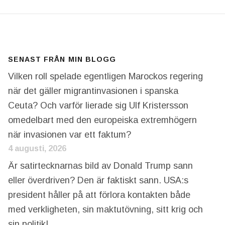
SENAST FRÅN MIN BLOGG
Vilken roll spelade egentligen Marockos regering
när det gäller migrantinvasionen i spanska
Ceuta? Och varför lierade sig Ulf Kristersson
omedelbart med den europeiska extremhögern
när invasionen var ett faktum?
4 augusti, 2026
Är satirtecknarnas bild av Donald Trump sann
eller överdriven? Den är faktiskt sann. USA:s
president håller på att förlora kontakten både
med verkligheten, sin maktutövning, sitt krig och
sin politik!