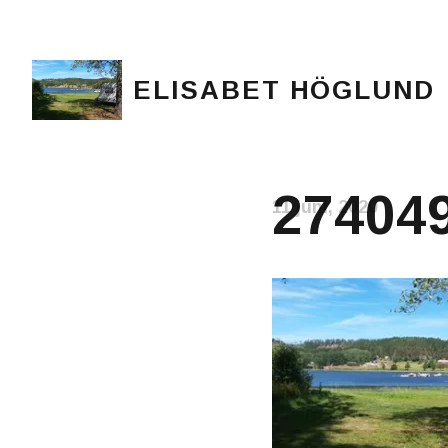
ELISABET HÖGLUND
Journalist, författare och konstnär
27404
11 juni, 2020