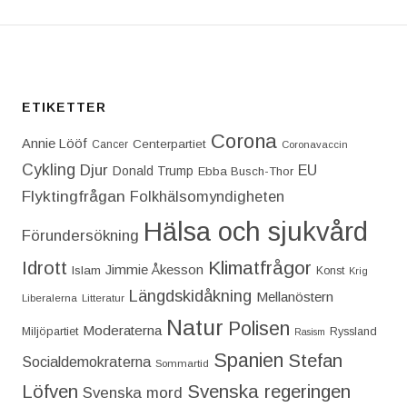
ETIKETTER
Corona
Annie Lööf
Centerpartiet‎
Cancer
Coronavaccin
Cykling
Djur
EU
Donald Trump
Ebba Busch-Thor
Flyktingfrågan
Folkhälsomyndigheten
Hälsa och sjukvård
Förundersökning
Idrott
Klimatfrågor
Jimmie Åkesson
Islam
Konst
Krig
Längdskidåkning
Mellanöstern
Liberalerna
Litteratur
Natur
Polisen
Moderaterna
Miljöpartiet
Ryssland
Rasism
Spanien
Stefan
Socialdemokraterna
Sommartid
Löfven
Svenska regeringen
Svenska mord