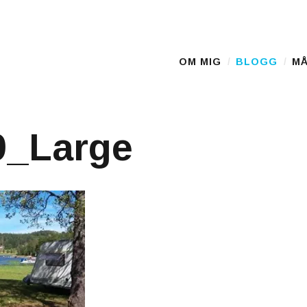
OM MIG
BLOGG
MÅ
Main Menu
9_Large