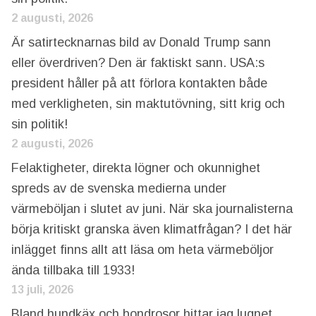
2 augusti, 2026
Är satirtecknarnas bild av Donald Trump sann
eller överdriven? Den är faktiskt sann. USA:s
president håller på att förlora kontakten både
med verkligheten, sin maktutövning, sitt krig och
sin politik!
2 augusti, 2026
Felaktigheter, direkta lögner och okunnighet
spreds av de svenska medierna under
värmeböljan i slutet av juni. När ska journalisterna
börja kritiskt granska även klimatfrågan? I det här
inlägget finns allt att läsa om heta värmeböljor
ända tillbaka till 1933!
13 juli, 2026
Bland hundkäx och bondrosor hittar jag lugnet