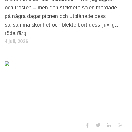
och trösten – men den stekheta solen mördade
på några dagar pionen och utplånade dess
sällsamma skönhet och blekte bort dess ljuvliga
röda färg!
4 juli, 2026
Social Media 
Facebook
Twitter
LinkedIn
Goo