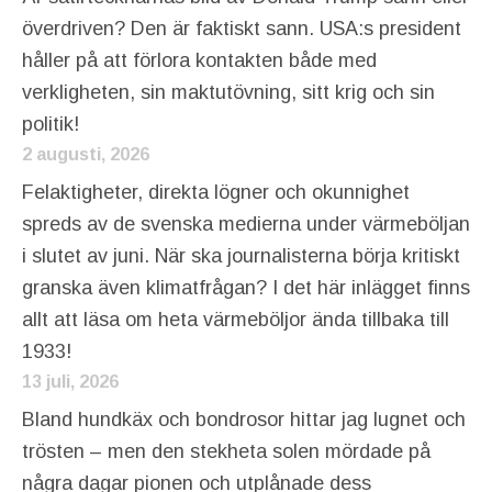
överdriven? Den är faktiskt sann. USA:s president
håller på att förlora kontakten både med
verkligheten, sin maktutövning, sitt krig och sin
politik!
2 augusti, 2026
Felaktigheter, direkta lögner och okunnighet
spreds av de svenska medierna under värmeböljan
i slutet av juni. När ska journalisterna börja kritiskt
granska även klimatfrågan? I det här inlägget finns
allt att läsa om heta värmeböljor ända tillbaka till
1933!
13 juli, 2026
Bland hundkäx och bondrosor hittar jag lugnet och
trösten – men den stekheta solen mördade på
några dagar pionen och utplånade dess