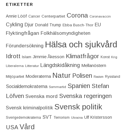
ETIKETTER
Corona
Annie Lööf
Centerpartiet‎
Cancer
Coronavaccin
Cykling
Djur
EU
Donald Trump
Ebba Busch-Thor
Flyktingfrågan
Folkhälsomyndigheten
Hälsa och sjukvård
Förundersökning
Idrott
Klimatfrågor
Jimmie Åkesson
Islam
Konst
Krig
Längdskidåkning
Mellanöstern
Liberalerna
Litteratur
Natur
Polisen
Moderaterna
Miljöpartiet
Ryssland
Rasism
Spanien
Stefan
Socialdemokraterna
Sommartid
Löfven
Svenska regeringen
Svenska mord
Svensk politik
Svensk kriminalpolitik
SVT
Ulf Kristersson
Terrorism
Sverigedemokraterna
Ukraina
Vård
USA