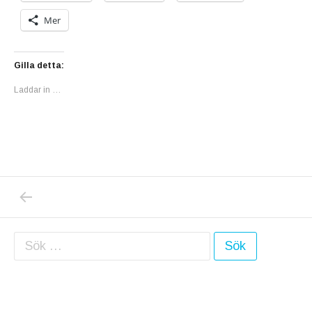
Mer
Gilla detta:
Laddar in …
PREVIOUS POST: SOCIALSTYRELSEN FORT
Inläggsnavigering
Sök efter: