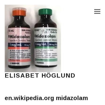
M
ELISABET HÖGLUND
Journalist, författare och konstnär
Main Menu
en.wikipedia.org midazolam