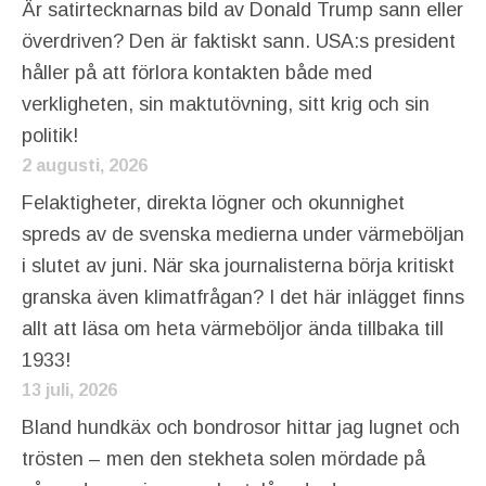
Är satirtecknarnas bild av Donald Trump sann eller
överdriven? Den är faktiskt sann. USA:s president
håller på att förlora kontakten både med
verkligheten, sin maktutövning, sitt krig och sin
politik!
2 augusti, 2026
Felaktigheter, direkta lögner och okunnighet
spreds av de svenska medierna under värmeböljan
i slutet av juni. När ska journalisterna börja kritiskt
granska även klimatfrågan? I det här inlägget finns
allt att läsa om heta värmeböljor ända tillbaka till
1933!
13 juli, 2026
Bland hundkäx och bondrosor hittar jag lugnet och
trösten – men den stekheta solen mördade på