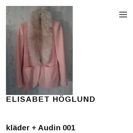
M
ELISABET HÖGLUND
Journalist, författare och konstnär
Main Menu
kläder + Audin 001