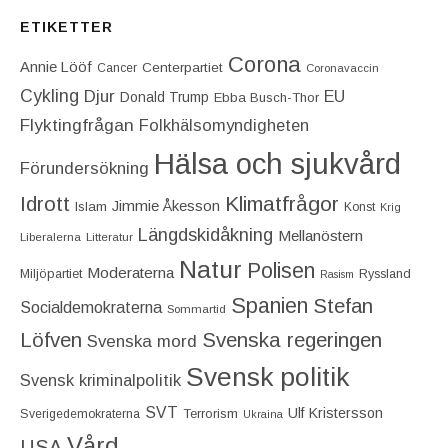
ETIKETTER
Corona
Annie Lööf
Centerpartiet‎
Cancer
Coronavaccin
Cykling
Djur
EU
Donald Trump
Ebba Busch-Thor
Flyktingfrågan
Folkhälsomyndigheten
Hälsa och sjukvård
Förundersökning
Idrott
Klimatfrågor
Jimmie Åkesson
Islam
Konst
Krig
Längdskidåkning
Mellanöstern
Liberalerna
Litteratur
Natur
Polisen
Moderaterna
Miljöpartiet
Ryssland
Rasism
Spanien
Stefan
Socialdemokraterna
Sommartid
Löfven
Svenska regeringen
Svenska mord
Svensk politik
Svensk kriminalpolitik
SVT
Ulf Kristersson
Terrorism
Sverigedemokraterna
Ukraina
Vård
USA