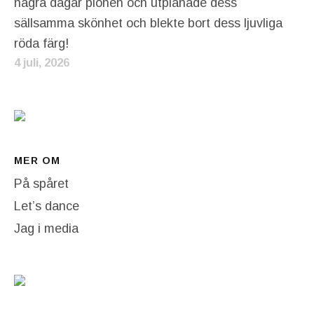
några dagar pionen och utplånade dess
sällsamma skönhet och blekte bort dess ljuvliga
röda färg!
4 juli, 2026
MER OM
På spåret
Let’s dance
Jag i media