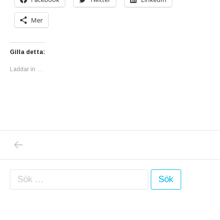
Mer
Gilla detta:
Laddar in …
PREVIOUS POST: EN GARDEROB FULL MED 
Inläggsnavigering
Sök efter: