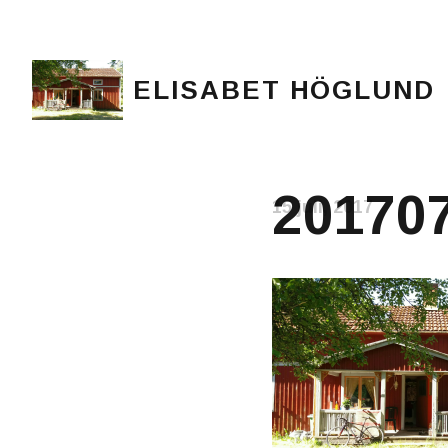
ELISABET HÖGLUND
Journalist, författare och konstnär
20170
15 juli, 2017