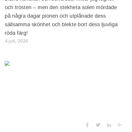
och trösten – men den stekheta solen mördade
på några dagar pionen och utplånade dess
sällsamma skönhet och blekte bort dess ljuvliga
röda färg!
4 juli, 2026
Social Media 
Facebook
Twitter
LinkedIn
Goo