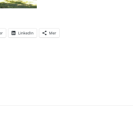
er
LinkedIn
Mer
T: EN NY SOMMARTAVLA ÄR I VARDANDE … SÅ HÄ