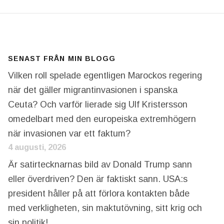
SENAST FRÅN MIN BLOGG
Vilken roll spelade egentligen Marockos regering
när det gäller migrantinvasionen i spanska
Ceuta? Och varför lierade sig Ulf Kristersson
omedelbart med den europeiska extremhögern
när invasionen var ett faktum?
4 augusti, 2026
Är satirtecknarnas bild av Donald Trump sann
eller överdriven? Den är faktiskt sann. USA:s
president håller på att förlora kontakten både
med verkligheten, sin maktutövning, sitt krig och
sin politik!