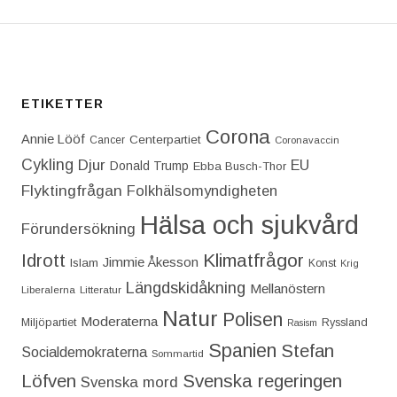
ETIKETTER
Corona
Annie Lööf
Centerpartiet‎
Cancer
Coronavaccin
Cykling
Djur
EU
Donald Trump
Ebba Busch-Thor
Flyktingfrågan
Folkhälsomyndigheten
Hälsa och sjukvård
Förundersökning
Idrott
Klimatfrågor
Jimmie Åkesson
Islam
Konst
Krig
Längdskidåkning
Mellanöstern
Liberalerna
Litteratur
Natur
Polisen
Moderaterna
Miljöpartiet
Ryssland
Rasism
Spanien
Stefan
Socialdemokraterna
Sommartid
Löfven
Svenska regeringen
Svenska mord