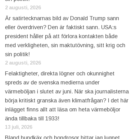
2 augusti, 2026
Är satirtecknarnas bild av Donald Trump sann
eller överdriven? Den är faktiskt sann. USA:s
president håller på att förlora kontakten både
med verkligheten, sin maktutövning, sitt krig och
sin politik!
2 augusti, 2026
Felaktigheter, direkta lögner och okunnighet
spreds av de svenska medierna under
värmeböljan i slutet av juni. När ska journalisterna
börja kritiskt granska även klimatfrågan? I det här
inlägget finns allt att läsa om heta värmeböljor
ända tillbaka till 1933!
13 juli, 2026
Bland hundkäx och bondrosor hittar jag lugnet