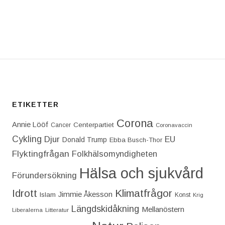
T: EN NY SOMMARTAVLA ÄR I VARDANDE … SÅ HÄ
ETIKETTER
Corona
Annie Lööf
Centerpartiet‎
Cancer
Coronavaccin
Cykling
Djur
EU
Donald Trump
Ebba Busch-Thor
Flyktingfrågan
Folkhälsomyndigheten
Hälsa och sjukvård
Förundersökning
Idrott
Klimatfrågor
Jimmie Åkesson
Islam
Konst
Krig
Längdskidåkning
Mellanöstern
Liberalerna
Litteratur