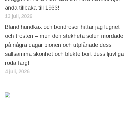
ända tillbaka till 1933!
13 juli, 2026
Bland hundkäx och bondrosor hittar jag lugnet
och trösten – men den stekheta solen mördade
på några dagar pionen och utplånade dess
sällsamma skönhet och blekte bort dess ljuvliga
röda färg!
4 juli, 2026