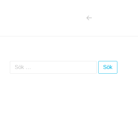
PREVIOUS POS
Inläggsnavigering
Sök efter: