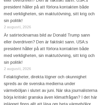
eller överdriven? Den är faktiskt sann. USA:s
president håller på att förlora kontakten både
med verkligheten, sin maktutövning, sitt krig och
sin politik!
2 augusti, 2026
Är satirtecknarnas bild av Donald Trump sann
eller överdriven? Den är faktiskt sann. USA:s
president håller på att förlora kontakten både
med verkligheten, sin maktutövning, sitt krig och
sin politik!
2 augusti, 2026
Felaktigheter, direkta lögner och okunnighet
spreds av de svenska medierna under
värmeböljan i slutet av juni. När ska journalisterna
börja kritiskt granska även klimatfrågan? I det här
inlägget finns allt att läsa om heta värmeböljor