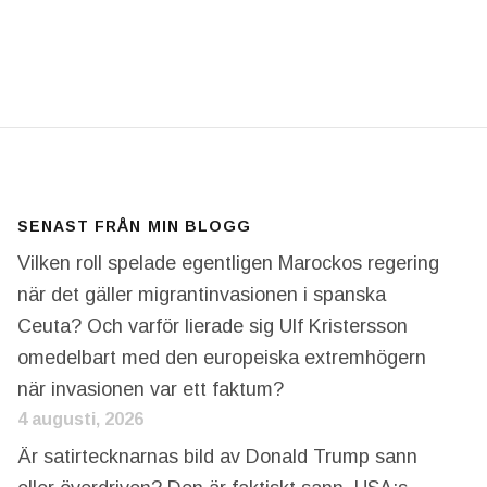
R SER MIN SOMMARDRÖM UT!
SENAST FRÅN MIN BLOGG
Vilken roll spelade egentligen Marockos regering
när det gäller migrantinvasionen i spanska
Ceuta? Och varför lierade sig Ulf Kristersson
omedelbart med den europeiska extremhögern
när invasionen var ett faktum?
4 augusti, 2026
Är satirtecknarnas bild av Donald Trump sann