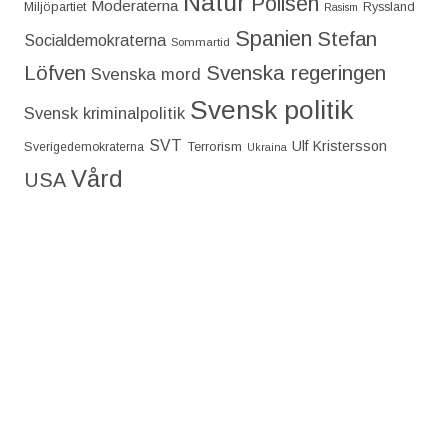
Natur
Polisen
Moderaterna
Miljöpartiet
Ryssland
Rasism
Spanien
Stefan
Socialdemokraterna
Sommartid
Löfven
Svenska regeringen
Svenska mord
Svensk politik
Svensk kriminalpolitik
SVT
Ulf Kristersson
Terrorism
Sverigedemokraterna
Ukraina
Vård
USA