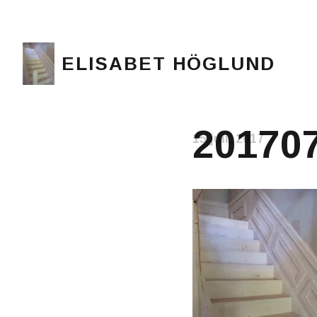
ELISABET HÖGLUND
Journalist, författare och konstnär
20170
15 juli, 2017