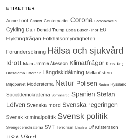
ETIKETTER
Corona
Annie Lööf
Centerpartiet‎
Cancer
Coronavaccin
Cykling
Djur
EU
Donald Trump
Ebba Busch-Thor
Flyktingfrågan
Folkhälsomyndigheten
Hälsa och sjukvård
Förundersökning
Idrott
Klimatfrågor
Jimmie Åkesson
Islam
Konst
Krig
Längdskidåkning
Mellanöstern
Liberalerna
Litteratur
Natur
Polisen
Moderaterna
Miljöpartiet
Ryssland
Rasism
Spanien
Stefan
Socialdemokraterna
Sommartid
Löfven
Svenska regeringen
Svenska mord
Svensk politik
Svensk kriminalpolitik
SVT
Ulf Kristersson
Terrorism
Sverigedemokraterna
Ukraina
Vård
USA