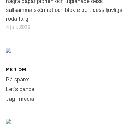
några dagar pionen och utplånade dess
sällsamma skönhet och blekte bort dess ljuvliga
röda färg!
4 juli, 2026
MER OM
På spåret
Let’s dance
Jag i media