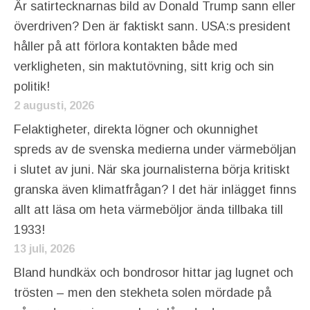
Är satirtecknarnas bild av Donald Trump sann eller
överdriven? Den är faktiskt sann. USA:s president
håller på att förlora kontakten både med
verkligheten, sin maktutövning, sitt krig och sin
politik!
2 augusti, 2026
Felaktigheter, direkta lögner och okunnighet
spreds av de svenska medierna under värmeböljan
i slutet av juni. När ska journalisterna börja kritiskt
granska även klimatfrågan? I det här inlägget finns
allt att läsa om heta värmeböljor ända tillbaka till
1933!
13 juli, 2026
Bland hundkäx och bondrosor hittar jag lugnet och
trösten – men den stekheta solen mördade på