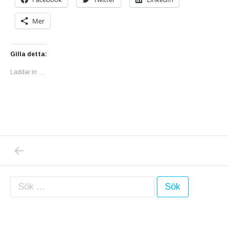
Mer
Gilla detta:
Laddar in …
PREVIOUS POST: EN NY SOMMARTAVLA ÄR 
Inläggsnavigering
Sök efter: