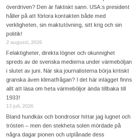
överdriven? Den är faktiskt sann. USA:s president
håller på att förlora kontakten både med
verkligheten, sin maktutövning, sitt krig och sin
politik!
2 augusti, 2026
Felaktigheter, direkta lögner och okunnighet
spreds av de svenska medierna under värmeböljan
i slutet av juni. När ska journalisterna börja kritiskt
granska även klimatfrågan? I det här inlägget finns
allt att läsa om heta värmeböljor ända tillbaka till
1933!
13 juli, 2026
Bland hundkäx och bondrosor hittar jag lugnet och
trösten – men den stekheta solen mördade på
några dagar pionen och utplånade dess