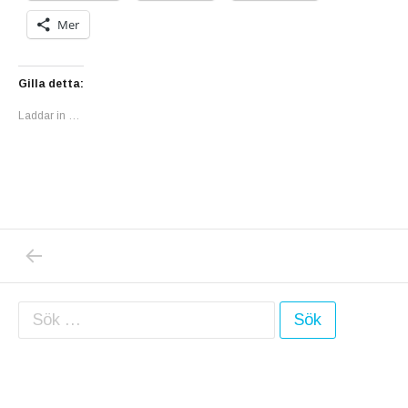
Mer
Gilla detta:
Laddar in …
PREVIOUS POST: EN UNDERBAR KVÄLL I E
Inläggsnavigering
Sök efter: