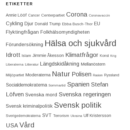
ETIKETTER
Corona
Annie Lööf
Centerpartiet‎
Cancer
Coronavaccin
Cykling
Djur
EU
Donald Trump
Ebba Busch-Thor
Flyktingfrågan
Folkhälsomyndigheten
Hälsa och sjukvård
Förundersökning
Idrott
Klimatfrågor
Jimmie Åkesson
Islam
Konst
Krig
Längdskidåkning
Mellanöstern
Liberalerna
Litteratur
Natur
Polisen
Moderaterna
Miljöpartiet
Ryssland
Rasism
Spanien
Stefan
Socialdemokraterna
Sommartid
Löfven
Svenska regeringen
Svenska mord
Svensk politik
Svensk kriminalpolitik
SVT
Ulf Kristersson
Terrorism
Sverigedemokraterna
Ukraina
Vård
USA