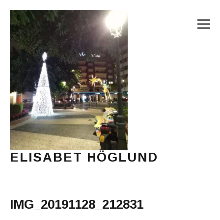
M
ELISABET HÖGLUND
Journalist, författare och konstnär
Main Menu
IMG_20191128_212831