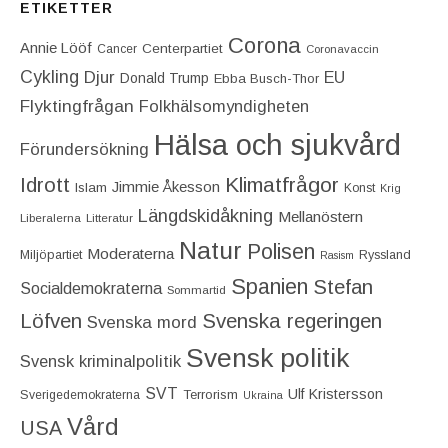
ETIKETTER
Corona
Annie Lööf
Centerpartiet‎
Cancer
Coronavaccin
Cykling
Djur
EU
Donald Trump
Ebba Busch-Thor
Flyktingfrågan
Folkhälsomyndigheten
Hälsa och sjukvård
Förundersökning
Idrott
Klimatfrågor
Jimmie Åkesson
Islam
Konst
Krig
Längdskidåkning
Mellanöstern
Liberalerna
Litteratur
Natur
Polisen
Moderaterna
Miljöpartiet
Ryssland
Rasism
Spanien
Stefan
Socialdemokraterna
Sommartid
Löfven
Svenska regeringen
Svenska mord
Svensk politik
Svensk kriminalpolitik
SVT
Ulf Kristersson
Terrorism
Sverigedemokraterna
Ukraina
Vård
USA