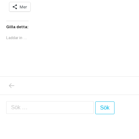
Mer
Gilla detta:
Laddar in …
PREVIOUS POST: ETT KVÄLLSBESÖK I DET
Inläggsnavigering
Sök efter: