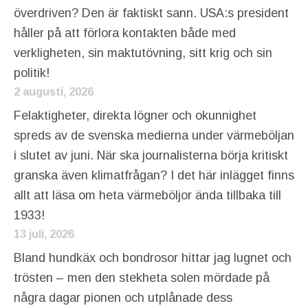
överdriven? Den är faktiskt sann. USA:s president
håller på att förlora kontakten både med
verkligheten, sin maktutövning, sitt krig och sin
politik!
2 augusti, 2026
Felaktigheter, direkta lögner och okunnighet
spreds av de svenska medierna under värmeböljan
i slutet av juni. När ska journalisterna börja kritiskt
granska även klimatfrågan? I det här inlägget finns
allt att läsa om heta värmeböljor ända tillbaka till
1933!
13 juli, 2026
Bland hundkäx och bondrosor hittar jag lugnet och
trösten – men den stekheta solen mördade på
några dagar pionen och utplånade dess