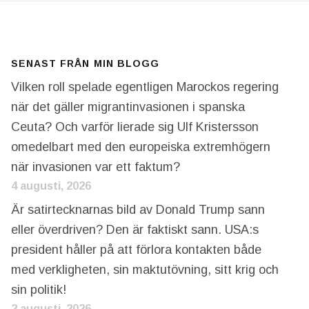
SENAST FRÅN MIN BLOGG
Vilken roll spelade egentligen Marockos regering
när det gäller migrantinvasionen i spanska
Ceuta? Och varför lierade sig Ulf Kristersson
omedelbart med den europeiska extremhögern
när invasionen var ett faktum?
4 augusti, 2026
Är satirtecknarnas bild av Donald Trump sann
eller överdriven? Den är faktiskt sann. USA:s
president håller på att förlora kontakten både
med verkligheten, sin maktutövning, sitt krig och
sin politik!
2 augusti, 2026