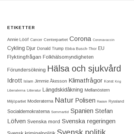
ETIKETTER
Corona
Annie Lööf
Centerpartiet‎
Cancer
Coronavaccin
Cykling
Djur
EU
Donald Trump
Ebba Busch-Thor
Flyktingfrågan
Folkhälsomyndigheten
Hälsa och sjukvård
Förundersökning
Idrott
Klimatfrågor
Jimmie Åkesson
Islam
Konst
Krig
Längdskidåkning
Mellanöstern
Liberalerna
Litteratur
Natur
Polisen
Moderaterna
Miljöpartiet
Ryssland
Rasism
Spanien
Stefan
Socialdemokraterna
Sommartid
Löfven
Svenska regeringen
Svenska mord
Svensk politik
Svensk kriminalpolitik