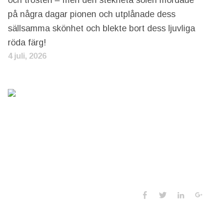
på några dagar pionen och utplånade dess
sällsamma skönhet och blekte bort dess ljuvliga
röda färg!
4 juli, 2026
Social Media 
Facebook
Twitter
LinkedIn
Goo