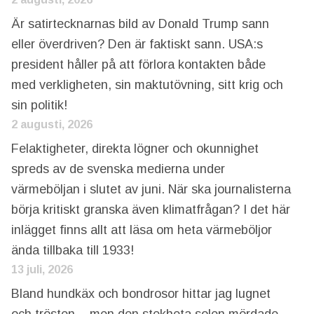
Är satirtecknarnas bild av Donald Trump sann
eller överdriven? Den är faktiskt sann. USA:s
president håller på att förlora kontakten både
med verkligheten, sin maktutövning, sitt krig och
sin politik!
2 augusti, 2026
Felaktigheter, direkta lögner och okunnighet
spreds av de svenska medierna under
värmeböljan i slutet av juni. När ska journalisterna
börja kritiskt granska även klimatfrågan? I det här
inlägget finns allt att läsa om heta värmeböljor
ända tillbaka till 1933!
13 juli, 2026
Bland hundkäx och bondrosor hittar jag lugnet
och trösten – men den stekheta solen mördade