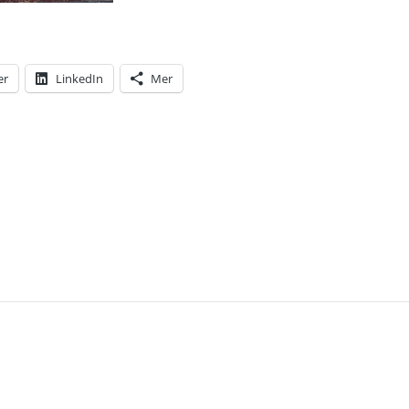
er
LinkedIn
Mer
T: ETT KVÄLLSBESÖK I DET UNDERBARA ESTEPON