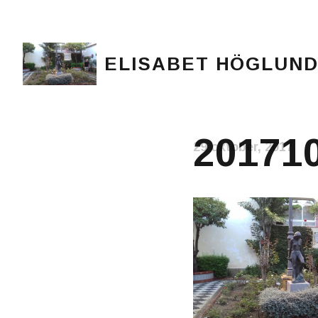
ELISABET HÖGLUN
Journalist, författare och konstnär
20171
29 oktober, 2017