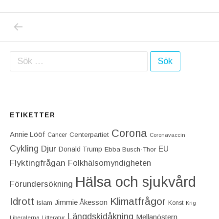
PREVIOUS POST: FACIT FÖR AUGUSTI 2016
Inläggsnavigering
Sök efter:
ETIKETTER
Corona
Annie Lööf
Centerpartiet‎
Cancer
Coronavaccin
Cykling
Djur
EU
Donald Trump
Ebba Busch-Thor
Flyktingfrågan
Folkhälsomyndigheten
Hälsa och sjukvård
Förundersökning
Idrott
Klimatfrågor
Jimmie Åkesson
Islam
Konst
Krig
Längdskidåkning
Mellanöstern
Liberalerna
Litteratur