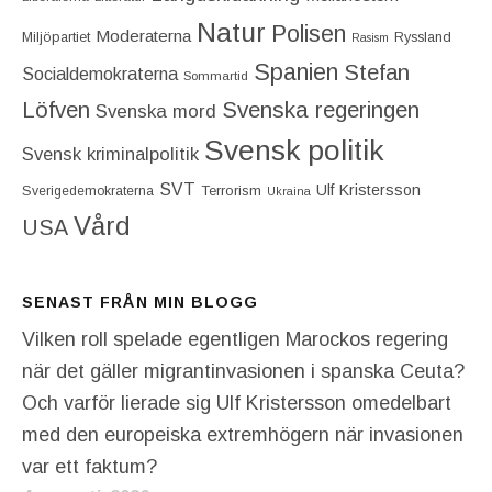
Natur
Polisen
Moderaterna
Miljöpartiet
Ryssland
Rasism
Spanien
Stefan
Socialdemokraterna
Sommartid
Löfven
Svenska regeringen
Svenska mord
Svensk politik
Svensk kriminalpolitik
SVT
Ulf Kristersson
Terrorism
Sverigedemokraterna
Ukraina
Vård
USA
SENAST FRÅN MIN BLOGG
Vilken roll spelade egentligen Marockos regering
när det gäller migrantinvasionen i spanska Ceuta?
Och varför lierade sig Ulf Kristersson omedelbart
med den europeiska extremhögern när invasionen
var ett faktum?