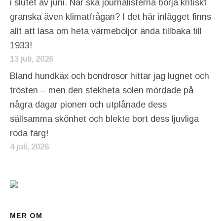
i slutet av juni. När ska journalisterna börja kritiskt
granska även klimatfrågan? I det här inlägget finns
allt att läsa om heta värmeböljor ända tillbaka till
1933!
13 juli, 2026
Bland hundkäx och bondrosor hittar jag lugnet och
trösten – men den stekheta solen mördade på
några dagar pionen och utplånade dess
sällsamma skönhet och blekte bort dess ljuvliga
röda färg!
4 juli, 2026
MER OM