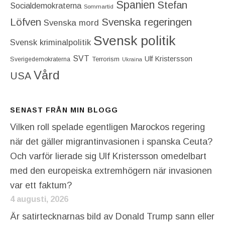
Spanien
Stefan
Socialdemokraterna
Sommartid
Löfven
Svenska regeringen
Svenska mord
Svensk politik
Svensk kriminalpolitik
SVT
Ulf Kristersson
Terrorism
Sverigedemokraterna
Ukraina
Vård
USA
SENAST FRÅN MIN BLOGG
Vilken roll spelade egentligen Marockos regering
när det gäller migrantinvasionen i spanska Ceuta?
Och varför lierade sig Ulf Kristersson omedelbart
med den europeiska extremhögern när invasionen
var ett faktum?
4 augusti, 2026
Är satirtecknarnas bild av Donald Trump sann eller