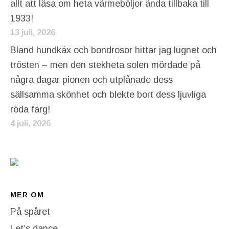
allt att läsa om heta värmeböljor ända tillbaka till
1933!
13 juli, 2026
Bland hundkäx och bondrosor hittar jag lugnet och
trösten – men den stekheta solen mördade på
några dagar pionen och utplånade dess
sällsamma skönhet och blekte bort dess ljuvliga
röda färg!
4 juli, 2026
MER OM
På spåret
Let’s dance