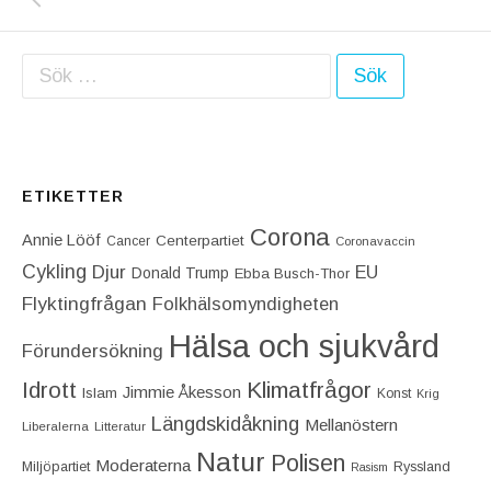
Sök efter:
ETIKETTER
Corona
Annie Lööf
Centerpartiet‎
Cancer
Coronavaccin
Cykling
Djur
EU
Donald Trump
Ebba Busch-Thor
Flyktingfrågan
Folkhälsomyndigheten
Hälsa och sjukvård
Förundersökning
Idrott
Klimatfrågor
Jimmie Åkesson
Islam
Konst
Krig
Längdskidåkning
Mellanöstern
Liberalerna
Litteratur
Natur
Polisen
Moderaterna
Miljöpartiet
Ryssland
Rasism