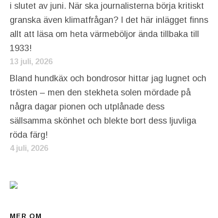
i slutet av juni. När ska journalisterna börja kritiskt
granska även klimatfrågan? I det här inlägget finns
allt att läsa om heta värmeböljor ända tillbaka till
1933!
13 juli, 2026
Bland hundkäx och bondrosor hittar jag lugnet och
trösten – men den stekheta solen mördade på
några dagar pionen och utplånade dess
sällsamma skönhet och blekte bort dess ljuvliga
röda färg!
4 juli, 2026
MER OM