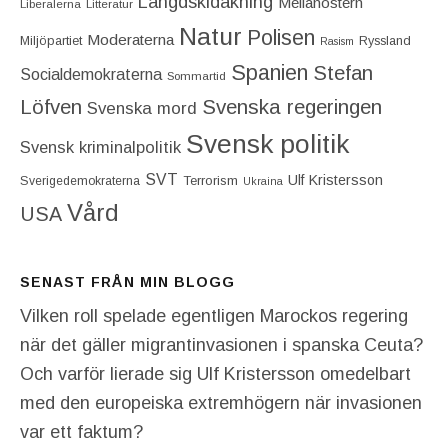
Längdskidåkning
Mellanöstern
Liberalerna
Litteratur
Natur
Polisen
Moderaterna
Miljöpartiet
Ryssland
Rasism
Spanien
Stefan
Socialdemokraterna
Sommartid
Löfven
Svenska regeringen
Svenska mord
Svensk politik
Svensk kriminalpolitik
SVT
Ulf Kristersson
Terrorism
Sverigedemokraterna
Ukraina
Vård
USA
SENAST FRÅN MIN BLOGG
Vilken roll spelade egentligen Marockos regering
när det gäller migrantinvasionen i spanska Ceuta?
Och varför lierade sig Ulf Kristersson omedelbart
med den europeiska extremhögern när invasionen
var ett faktum?