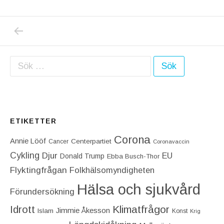
PREVIOUS POST: FULT OCH CYNISKT TASK
Inläggsnavigering
Sök efter:
ETIKETTER
Corona
Annie Lööf
Centerpartiet‎
Cancer
Coronavaccin
Cykling
Djur
EU
Donald Trump
Ebba Busch-Thor
Flyktingfrågan
Folkhälsomyndigheten
Hälsa och sjukvård
Förundersökning
Idrott
Klimatfrågor
Jimmie Åkesson
Islam
Konst
Krig