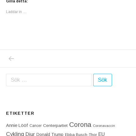
Gilla detta:
Laddar in …
PREVIOUS POST: GÖR KARIN TEGMARK WI
Inläggsnavigering
Sök efter:
ETIKETTER
Corona
Annie Lööf
Centerpartiet‎
Cancer
Coronavaccin
Cykling
Djur
EU
Donald Trump
Ebba Busch-Thor