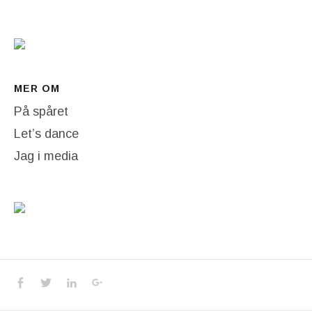
MER OM
På spåret
Let’s dance
Jag i media
Social Media Profiles
Facebook
Twitter
LinkedIn
Google+