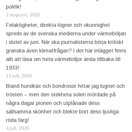
politik!
2 augusti, 2026
Felaktigheter, direkta lögner och okunnighet
spreds av de svenska medierna under värmeböljan
i slutet av juni. När ska journalisterna börja kritiskt
granska även klimatfrågan? I det här inlägget finns
allt att läsa om heta värmeböljor ända tillbaka till
1933!
13 juli, 2026
Bland hundkäx och bondrosor hittar jag lugnet och
trösten – men den stekheta solen mördade på
några dagar pionen och utplånade dess
sällsamma skönhet och blekte bort dess ljuvliga
röda färg!
4 juli, 2026