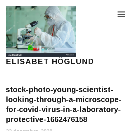
M
ELISABET HÖGLUND
Journalist, författare och konstnär
Main Menu
stock-photo-young-scientist-
looking-through-a-microscope-
for-covid-virus-in-a-laboratory-
protective-1662476158