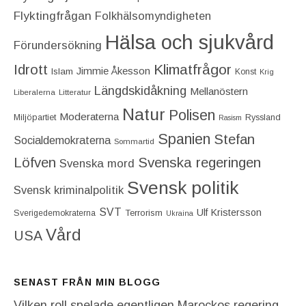
Flyktingfrågan
Folkhälsomyndigheten
Hälsa och sjukvård
Förundersökning
Idrott
Klimatfrågor
Jimmie Åkesson
Islam
Konst
Krig
Längdskidåkning
Mellanöstern
Liberalerna
Litteratur
Natur
Polisen
Moderaterna
Miljöpartiet
Ryssland
Rasism
Spanien
Stefan
Socialdemokraterna
Sommartid
Löfven
Svenska regeringen
Svenska mord
Svensk politik
Svensk kriminalpolitik
SVT
Ulf Kristersson
Terrorism
Sverigedemokraterna
Ukraina
Vård
USA
SENAST FRÅN MIN BLOGG
Vilken roll spelade egentligen Marockos regering