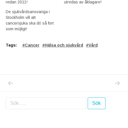
redan 2011!
utredas av åklagare!
De sjukvårdsansvariga i
Stockholm vill att
cancersjuka ska dö så fort
som möjligt!
Tags:
Cancer
Hälsa och sjukvård
Vård
PREVIOUS POST: NU HAR JAG KÖPT TILLBA
NEXT P
Inläggsnavigering
Sök efter: