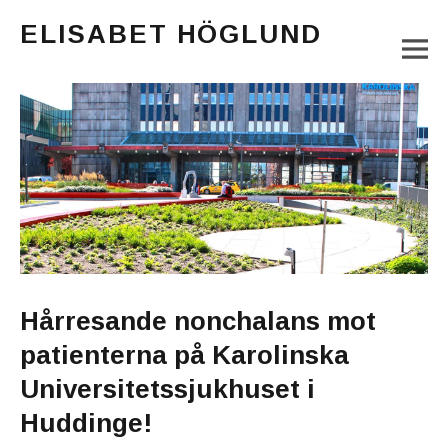
ELISABET HÖGLUND
M
Journalist, författare och konstnär
Main Menu
Hårresande nonchalans mot
patienterna på Karolinska
Universitetssjukhuset i
Huddinge!