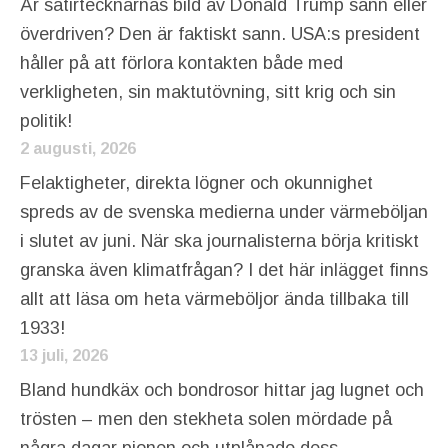
Är satirtecknarnas bild av Donald Trump sann eller
överdriven? Den är faktiskt sann. USA:s president
håller på att förlora kontakten både med
verkligheten, sin maktutövning, sitt krig och sin
politik!
2 augusti, 2026
Felaktigheter, direkta lögner och okunnighet
spreds av de svenska medierna under värmeböljan
i slutet av juni. När ska journalisterna börja kritiskt
granska även klimatfrågan? I det här inlägget finns
allt att läsa om heta värmeböljor ända tillbaka till
1933!
13 juli, 2026
Bland hundkäx och bondrosor hittar jag lugnet och
trösten – men den stekheta solen mördade på
några dagar pionen och utplånade dess