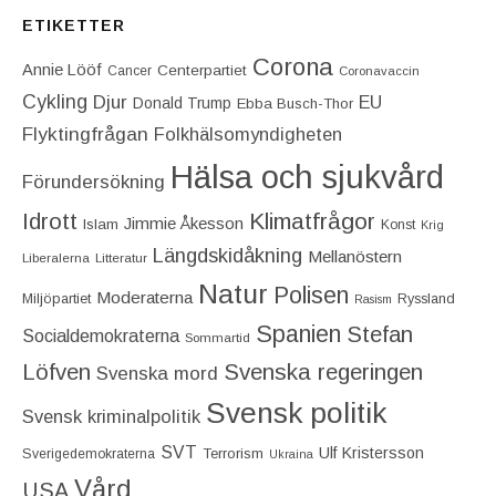
ETIKETTER
Corona
Annie Lööf
Centerpartiet‎
Cancer
Coronavaccin
Cykling
Djur
EU
Donald Trump
Ebba Busch-Thor
Flyktingfrågan
Folkhälsomyndigheten
Hälsa och sjukvård
Förundersökning
Idrott
Klimatfrågor
Jimmie Åkesson
Islam
Konst
Krig
Längdskidåkning
Mellanöstern
Liberalerna
Litteratur
Natur
Polisen
Moderaterna
Miljöpartiet
Ryssland
Rasism
Spanien
Stefan
Socialdemokraterna
Sommartid
Löfven
Svenska regeringen
Svenska mord
Svensk politik
Svensk kriminalpolitik
SVT
Ulf Kristersson
Terrorism
Sverigedemokraterna
Ukraina
Vård
USA