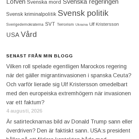
Löfven
Svenska regeringen
Svenska mord
Svensk politik
Svensk kriminalpolitik
SVT
Ulf Kristersson
Terrorism
Sverigedemokraterna
Ukraina
Vård
USA
SENAST FRÅN MIN BLOGG
Vilken roll spelade egentligen Marockos regering
när det gäller migrantinvasionen i spanska Ceuta?
Och varför lierade sig Ulf Kristersson omedelbart
med den europeiska extremhögern när invasionen
var ett faktum?
4 augusti, 2026
Är satirtecknarnas bild av Donald Trump sann eller
överdriven? Den är faktiskt sann. USA:s president