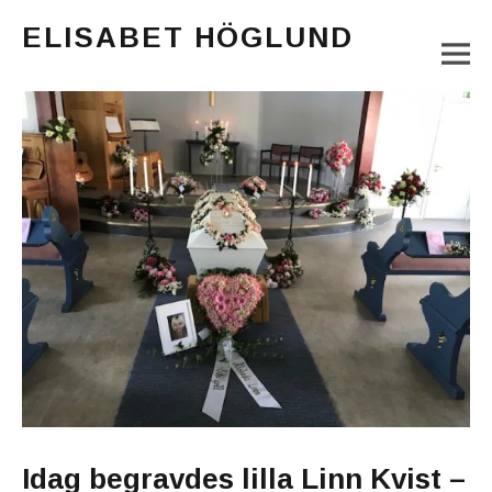
ELISABET HÖGLUND
M
Journalist, författare och konstnär
Main Menu
Idag begravdes lilla Linn Kvist –