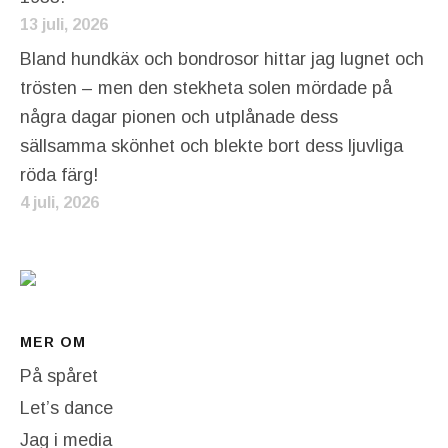
13 juli, 2026
Bland hundkäx och bondrosor hittar jag lugnet och
trösten – men den stekheta solen mördade på
några dagar pionen och utplånade dess
sällsamma skönhet och blekte bort dess ljuvliga
röda färg!
4 juli, 2026
MER OM
På spåret
Let’s dance
Jag i media