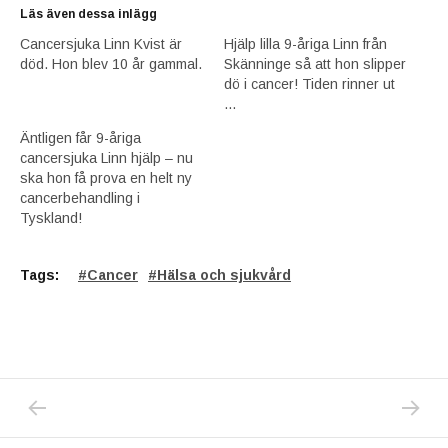
Läs även dessa inlägg
Cancersjuka Linn Kvist är
Hjälp lilla 9-åriga Linn från
död. Hon blev 10 år gammal.
Skänninge så att hon slipper
dö i cancer! Tiden rinner ut
…
Äntligen får 9-åriga
cancersjuka Linn hjälp – nu
ska hon få prova en helt ny
cancerbehandling i
Tyskland!
Tags:
Cancer
Hälsa och sjukvård
PREVIOUS POST: JAG ÄR FRISK! JAG ÄR F
NEXT P
Inläggsnavigering