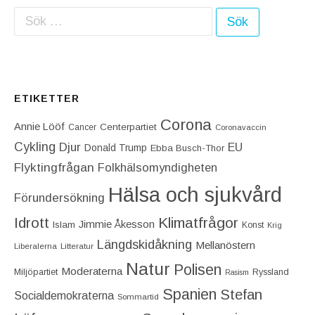
Sök efter:
ETIKETTER
Corona
Annie Lööf
Centerpartiet‎
Cancer
Coronavaccin
Cykling
Djur
EU
Donald Trump
Ebba Busch-Thor
Flyktingfrågan
Folkhälsomyndigheten
Hälsa och sjukvård
Förundersökning
Idrott
Klimatfrågor
Jimmie Åkesson
Islam
Konst
Krig
Längdskidåkning
Mellanöstern
Liberalerna
Litteratur
Natur
Polisen
Moderaterna
Miljöpartiet
Ryssland
Rasism
Spanien
Stefan
Socialdemokraterna
Sommartid