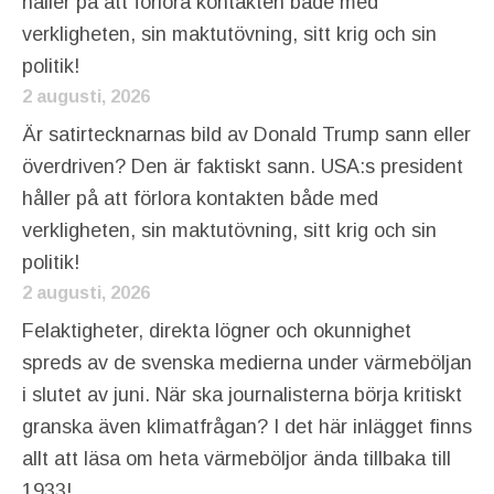
håller på att förlora kontakten både med
verkligheten, sin maktutövning, sitt krig och sin
politik!
2 augusti, 2026
Är satirtecknarnas bild av Donald Trump sann eller
överdriven? Den är faktiskt sann. USA:s president
håller på att förlora kontakten både med
verkligheten, sin maktutövning, sitt krig och sin
politik!
2 augusti, 2026
Felaktigheter, direkta lögner och okunnighet
spreds av de svenska medierna under värmeböljan
i slutet av juni. När ska journalisterna börja kritiskt
granska även klimatfrågan? I det här inlägget finns
allt att läsa om heta värmeböljor ända tillbaka till
1933!