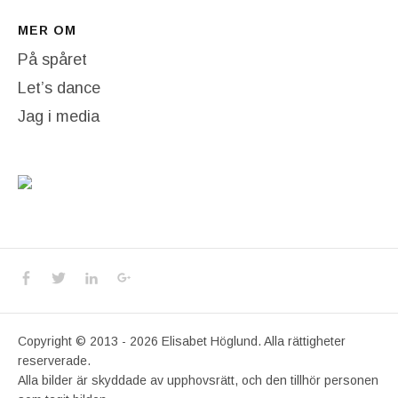
MER OM
På spåret
Let’s dance
Jag i media
Social Media Profiles
Facebook
Twitter
LinkedIn
Google+
Copyright © 2013 - 2026 Elisabet Höglund. Alla rättigheter
reserverade.
Alla bilder är skyddade av upphovsrätt, och den tillhör personen