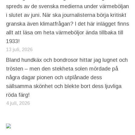
spreds av de svenska medierna under värmeböljan
i slutet av juni. När ska journalisterna börja kritiskt
granska även klimatfrågan? I det här inlägget finns
allt att läsa om heta värmeböljor ända tillbaka till
1933!
13 juli, 2026
Bland hundkäx och bondrosor hittar jag lugnet och
trösten – men den stekheta solen mördade på
några dagar pionen och utplånade dess
sällsamma skönhet och blekte bort dess ljuvliga
röda färg!
4 juli, 2026