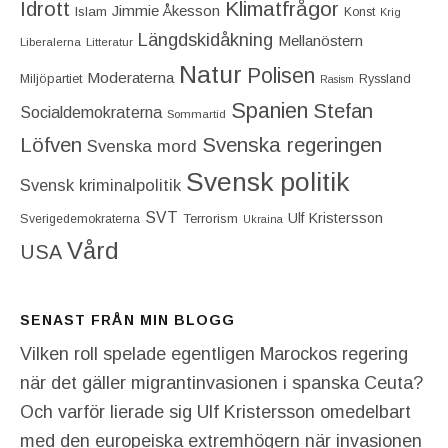
Idrott
Klimatfrågor
Jimmie Åkesson
Islam
Konst
Krig
Längdskidåkning
Mellanöstern
Liberalerna
Litteratur
Natur
Polisen
Moderaterna
Miljöpartiet
Ryssland
Rasism
Spanien
Stefan
Socialdemokraterna
Sommartid
Löfven
Svenska regeringen
Svenska mord
Svensk politik
Svensk kriminalpolitik
SVT
Ulf Kristersson
Terrorism
Sverigedemokraterna
Ukraina
Vård
USA
SENAST FRÅN MIN BLOGG
Vilken roll spelade egentligen Marockos regering
när det gäller migrantinvasionen i spanska Ceuta?
Och varför lierade sig Ulf Kristersson omedelbart
med den europeiska extremhögern när invasionen