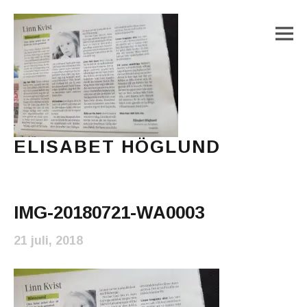
M
ELISABET HÖGLUND
Journalist, författare och konstnär
Main Menu
IMG-20180721-WA0003
21 juli, 2018