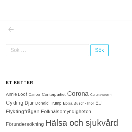
PREVIOUS POST: IDAG BEGRAVDES LILLA L
Inläggsnavigering
Sök efter:
ETIKETTER
Corona
Annie Lööf
Centerpartiet‎
Cancer
Coronavaccin
Cykling
Djur
EU
Donald Trump
Ebba Busch-Thor
Flyktingfrågan
Folkhälsomyndigheten
Hälsa och sjukvård
Förundersökning