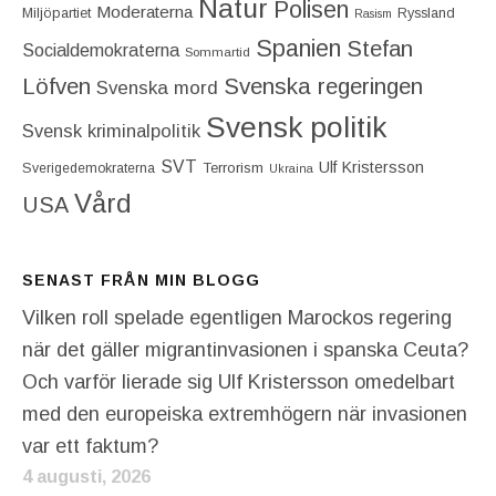
Natur
Polisen
Moderaterna
Miljöpartiet
Ryssland
Rasism
Spanien
Stefan
Socialdemokraterna
Sommartid
Löfven
Svenska regeringen
Svenska mord
Svensk politik
Svensk kriminalpolitik
SVT
Ulf Kristersson
Terrorism
Sverigedemokraterna
Ukraina
Vård
USA
SENAST FRÅN MIN BLOGG
Vilken roll spelade egentligen Marockos regering
när det gäller migrantinvasionen i spanska Ceuta?
Och varför lierade sig Ulf Kristersson omedelbart
med den europeiska extremhögern när invasionen
var ett faktum?
4 augusti, 2026