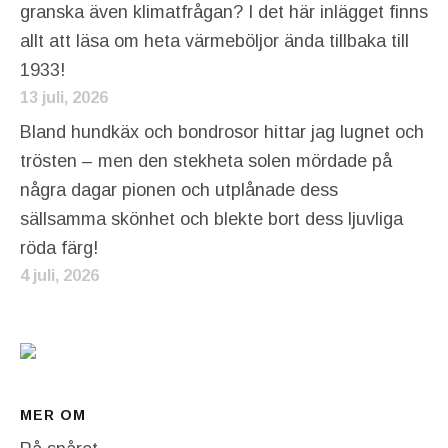
granska även klimatfrågan? I det här inlägget finns
allt att läsa om heta värmeböljor ända tillbaka till
1933!
13 juli, 2026
Bland hundkäx och bondrosor hittar jag lugnet och
trösten – men den stekheta solen mördade på
några dagar pionen och utplånade dess
sällsamma skönhet och blekte bort dess ljuvliga
röda färg!
4 juli, 2026
MER OM