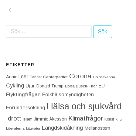
PREVIOUS POST: IDAG LYSTE DET FÖRSTA
Inläggsnavigering
Sök efter:
ETIKETTER
Corona
Annie Lööf
Centerpartiet‎
Cancer
Coronavaccin
Cykling
Djur
EU
Donald Trump
Ebba Busch-Thor
Flyktingfrågan
Folkhälsomyndigheten
Hälsa och sjukvård
Förundersökning
Idrott
Klimatfrågor
Jimmie Åkesson
Islam
Konst
Krig
Längdskidåkning
Mellanöstern
Liberalerna
Litteratur