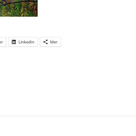
er
LinkedIn
Mer
T: IDAG SKA NI FÅ SE HUR EN TAVLA KOMMER TILL