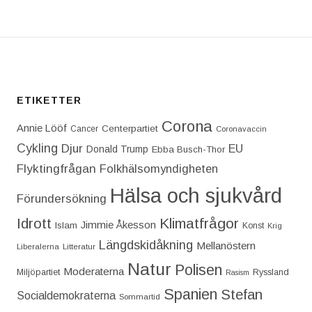
ETIKETTER
Corona
Annie Lööf
Centerpartiet‎
Cancer
Coronavaccin
Cykling
Djur
EU
Donald Trump
Ebba Busch-Thor
Flyktingfrågan
Folkhälsomyndigheten
Hälsa och sjukvård
Förundersökning
Idrott
Klimatfrågor
Jimmie Åkesson
Islam
Konst
Krig
Längdskidåkning
Mellanöstern
Liberalerna
Litteratur
Natur
Polisen
Moderaterna
Miljöpartiet
Ryssland
Rasism
Spanien
Stefan
Socialdemokraterna
Sommartid