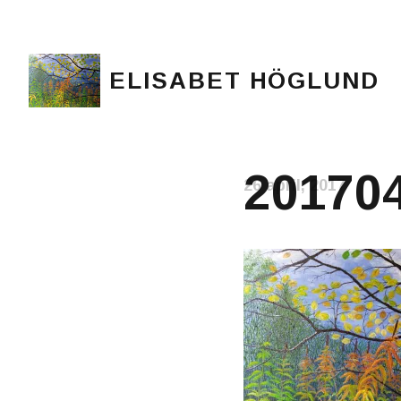
ELISABET HÖGLUND
Journalist, författare och konstnär
20170
26 april, 2017