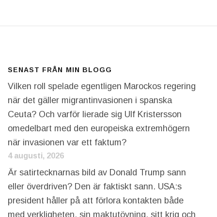
SENAST FRÅN MIN BLOGG
Vilken roll spelade egentligen Marockos regering
när det gäller migrantinvasionen i spanska
Ceuta? Och varför lierade sig Ulf Kristersson
omedelbart med den europeiska extremhögern
när invasionen var ett faktum?
4 augusti, 2026
Är satirtecknarnas bild av Donald Trump sann
eller överdriven? Den är faktiskt sann. USA:s
president håller på att förlora kontakten både
med verkligheten, sin maktutövning, sitt krig och