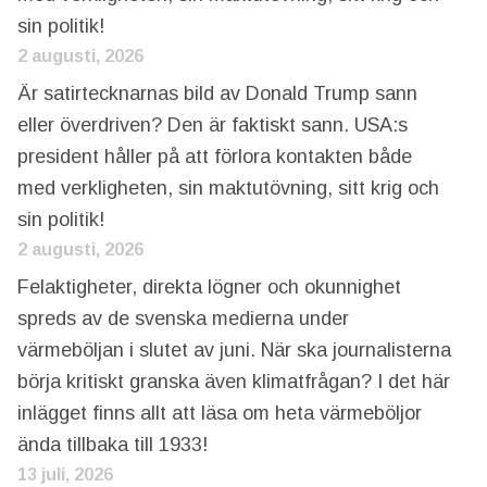
sin politik!
2 augusti, 2026
Är satirtecknarnas bild av Donald Trump sann
eller överdriven? Den är faktiskt sann. USA:s
president håller på att förlora kontakten både
med verkligheten, sin maktutövning, sitt krig och
sin politik!
2 augusti, 2026
Felaktigheter, direkta lögner och okunnighet
spreds av de svenska medierna under
värmeböljan i slutet av juni. När ska journalisterna
börja kritiskt granska även klimatfrågan? I det här
inlägget finns allt att läsa om heta värmeböljor
ända tillbaka till 1933!
13 juli, 2026