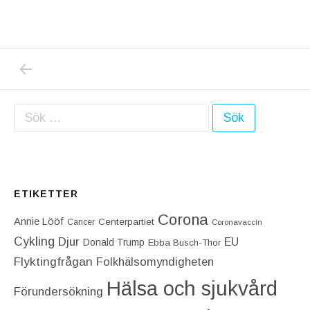
PREVIOUS POST: IDAG SKA NI FÅ SE HUR 
Inläggsnavigering
Sök efter:
ETIKETTER
Corona
Annie Lööf
Centerpartiet‎
Cancer
Coronavaccin
Cykling
Djur
EU
Donald Trump
Ebba Busch-Thor
Flyktingfrågan
Folkhälsomyndigheten
Hälsa och sjukvård
Förundersökning