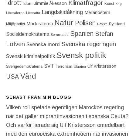
Idrott
Klimatfrågor
Jimmie Åkesson
Islam
Konst
Krig
Längdskidåkning
Mellanöstern
Liberalerna
Litteratur
Natur
Polisen
Moderaterna
Miljöpartiet
Ryssland
Rasism
Spanien
Stefan
Socialdemokraterna
Sommartid
Löfven
Svenska regeringen
Svenska mord
Svensk politik
Svensk kriminalpolitik
SVT
Ulf Kristersson
Terrorism
Sverigedemokraterna
Ukraina
Vård
USA
SENAST FRÅN MIN BLOGG
Vilken roll spelade egentligen Marockos regering
när det gäller migrantinvasionen i spanska Ceuta?
Och varför lierade sig Ulf Kristersson omedelbart
med den europeiska extremhögern när invasionen