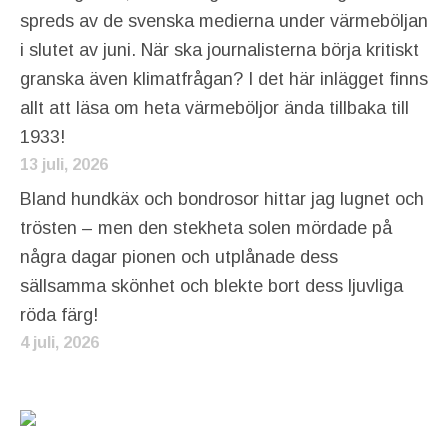
spreds av de svenska medierna under värmeböljan
i slutet av juni. När ska journalisterna börja kritiskt
granska även klimatfrågan? I det här inlägget finns
allt att läsa om heta värmeböljor ända tillbaka till
1933!
13 juli, 2026
Bland hundkäx och bondrosor hittar jag lugnet och
trösten – men den stekheta solen mördade på
några dagar pionen och utplånade dess
sällsamma skönhet och blekte bort dess ljuvliga
röda färg!
4 juli, 2026