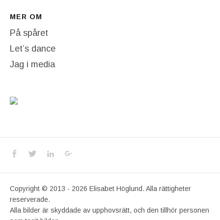
MER OM
På spåret
Let’s dance
Jag i media
Social Media Profiles
Facebook
Twitter
LinkedIn
Google+
Copyright © 2013 - 2026 Elisabet Höglund. Alla rättigheter
reserverade.
Alla bilder är skyddade av upphovsrätt, och den tillhör personen